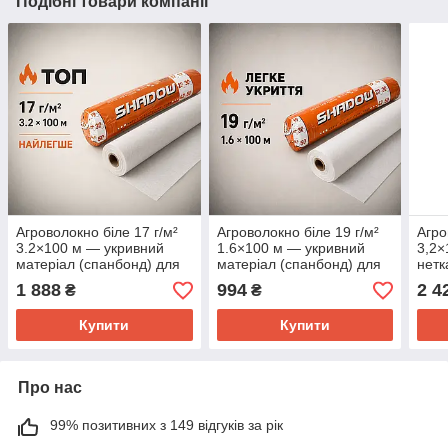
Подібні товари компанії
Агроволокно біле 17 г/м²
Агроволокно біле 19 г/м²
Агро
3.2×100 м — укривний
1.6×100 м — укривний
3,2×
матеріал (спанбонд) для
матеріал (спанбонд) для
нетк
теплиць, парників та
теплиць, парників і
мате
1 888
994
2 4
₴
₴
захисту рослин від
захисту рослин від
парн
заморозків
заморозків
Купити
Купити
Про нас
99% позитивних з 149 відгуків за рік