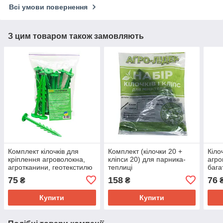
Всі умови повернення
З цим товаром також замовляють
Комплект кілочків для
Комплект (кілочки 20 +
Кіло
кріплення агроволокна,
кліпси 20) для парника-
агро
агротканини, геотекстилю
теплиці
бага
(20 штук)
труб
75
158
76
₴
₴
(20 
Купити
Купити