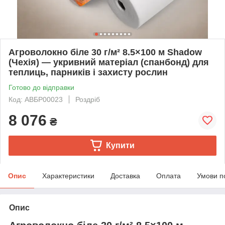
Агроволокно біле 30 г/м² 8.5×100 м Shadow
(Чехія) — укривний матеріал (спанбонд) для
теплиць, парників і захисту рослин
Готово до відправки
Код: АВБР00023
Роздріб
8 076
₴
Купити
Опис
Характеристики
Доставка
Оплата
Умови п
Опис