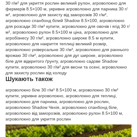
30 г/м² для укриття рослин великий рулон, агроволокно для
фермерів 8.5×100 м, укривне агроволокно для парника 30 г/
м², агроволокно для захисту від заморозків 30 г/м²,
агроволокно спанбонд білий Shadow 8.5×100, агроволокно
для розсади 30 г/м² купити, агроволокно для овочів і ягід 30 г/
м², агроволокно рулон 8.5×100 м ціна, агроволокно для
агробізнесу 30 г/м², агроволокно широке 8.5 м купити,
агроволокно для накриття теплиці великий розмір,
агроволокно універсальне 30 г/м², агроволокно для раннього
врожаю 30 г/м², агроволокно для дуг широке, агроволокно
біле для відкритого ґрунту, агроволокно садове Shadow
купити, агроволокно 30 г/м² для весни та осені, агроволокно
для захисту рослин від холоду
Шукають також
агроволокно біле 30 г/м² 8.5×100 м, агроволокно 30 г/м²
купити, укривне агроволокно, агроволокно для теплиці,
агроволокно для парника, агроволокно для рослин,
агроволокно Shadow Чехія, агроволокно спанбонд біле,
агроволокно від заморозків, агроволокно рулон 8.5×100 м,
агроволокно для укриття рослин