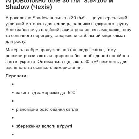
Агроволокно біле 30 г/м² 8.5×100 м
Shadow (Чехія)
Агроволокно Shadow щільністю 30 г/м² — це універсальний
укривний матеріал для теплиць, парників і відкритого ґрунту.
Воно забезпечує надійний захист рослин від заморозків, вітру
та сонячного перегріву, створюючи стабільний мікроклімат
для росту.
Матеріал добре пропускає повітря, воду і світло, тому
рослини розвиваються природно без необхідності постійного
зняття укриття. Оптимальна щільність 30 г/м² підходить для
весняного та осіннього використання.
Переваги:
захист від заморозків до -5°C
рівномірне розсіювання світла
збереження вологи в ґрунті