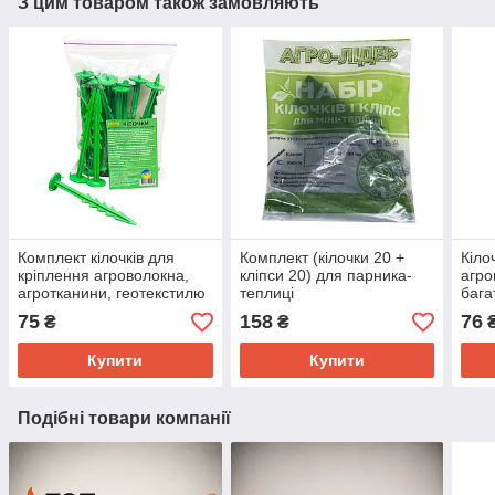
З цим товаром також замовляють
Комплект кілочків для
Комплект (кілочки 20 +
Кіло
кріплення агроволокна,
кліпси 20) для парника-
агро
агротканини, геотекстилю
теплиці
бага
(20 штук)
труб
75
158
76
₴
₴
(20 
Купити
Купити
Подібні товари компанії