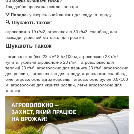
Чи можна укривати газон?
Так, добре пропускає світло і повітря.
💡 Порада:
універсальний варіант для саду та городу.
🔍 Шукають також:
агроволокно 19 г/м2, агроволокно 30 г/м2, спанбонд для
розсади, укривний матеріал для рослин
Шукають також
агроволокно біле 23 г/м² 8.5×100 м, агроволокно 23 г/м²
купити, укривне агроволокно 23 г/м², агроволокно для
теплиці 23 г/м², агроволокно для парника 23 г/м², агроволокно
для рослин, агроволокно для городу, агроволокно спанбонд
біле, агроволокно від заморозків, агроволокно рулон 8.5×100
м, агроволокно для укриття рослин, легке агроволокно для
теплиць