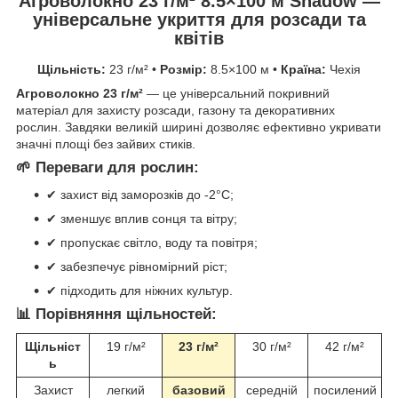
Агроволокно 23 г/м² 8.5×100 м Shadow —
універсальне укриття для розсади та
квітів
Щільність:
23 г/м² •
Розмір:
8.5×100 м •
Країна:
Чехія
Агроволокно 23 г/м²
— це універсальний покривний
матеріал для захисту розсади, газону та декоративних
рослин. Завдяки великій ширині дозволяє ефективно укривати
значні площі без зайвих стиків.
🌱 Переваги для рослин:
✔ захист від заморозків до -2°C;
✔ зменшує вплив сонця та вітру;
✔ пропускає світло, воду та повітря;
✔ забезпечує рівномірний ріст;
✔ підходить для ніжних культур.
📊 Порівняння щільностей:
Щільніст
19 г/м²
23 г/м²
30 г/м²
42 г/м²
ь
Захист
легкий
базовий
середній
посилений