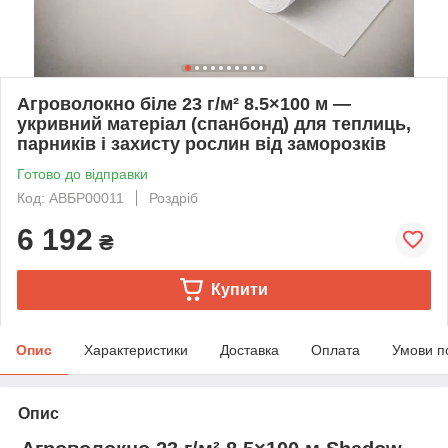
Агроволокно біле 23 г/м² 8.5×100 м —
укривний матеріал (спанбонд) для теплиць,
парників і захисту рослин від заморозків
Готово до відправки
Код: АВБР00011
Роздріб
6 192
₴
Купити
Опис
Характеристики
Доставка
Оплата
Умови п
Опис