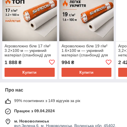
Агроволокно біле 17 г/м²
Агроволокно біле 19 г/м²
Агро
3.2×100 м — укривний
1.6×100 м — укривний
3,2×
матеріал (спанбонд) для
матеріал (спанбонд) для
нетк
теплиць, парників та
теплиць, парників і
мате
1 888
994
2 4
₴
₴
захисту рослин від
захисту рослин від
парн
заморозків
заморозків
Купити
Купити
Про нас
99% позитивних з 149 відгуків за рік
Працює з 09.04.2024
м. Нововолинськ
вул.Зелена,6, м. Нововолинськ, Волинська обл, 45402.