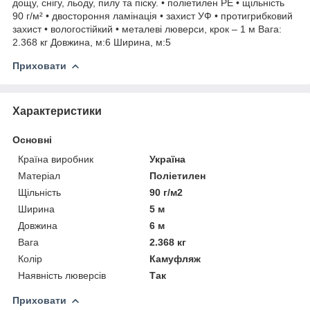
дощу, снігу, льоду, пилу та піску. • поліетилен РЕ • щільність
90 г/м² • двостороння ламінація • захист УФ • протигрибковий
захист • вологостійкий • металеві люверси, крок – 1 м Вага:
2.368 кг Довжина, м:6 Ширина, м:5
Приховати
Характеристики
Основні
Країна виробник
Україна
Матеріал
Поліетилен
Щільність
90 г/м2
Ширина
5 м
Довжина
6 м
Вага
2.368 кг
Колір
Камуфляж
Наявність люверсів
Так
Приховати