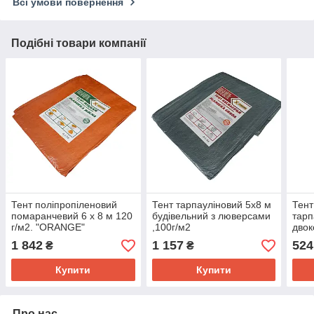
Всі умови повернення
Подібні товари компанії
Тент поліпропіленовий
Тент тарпауліновий 5х8 м
Тент
помаранчевий 6 х 8 м 120
будівельний з люверсами
тарп
г/м2. "ORANGE"
,100г/м2
двок
універсальний з
пом
1 842
1 157
524
₴
₴
люверсами
унів
люве
Купити
Купити
Про нас