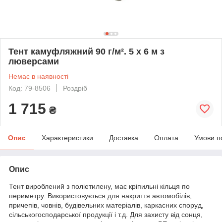
Тент камуфляжний 90 г/м². 5 х 6 м з
люверсами
Немає в наявності
Код: 79-8506
Роздріб
1 715
₴
Опис
Характеристики
Доставка
Оплата
Умови п
Опис
Тент вироблений з поліетилену, має кріпильні кільця по
периметру. Використовується для накриття автомобілів,
причепів, човнів, будівельних матеріалів, каркасних споруд,
сільськогосподарської продукції і т.д. Для захисту від сонця,