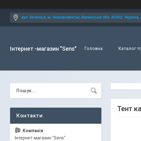
вул.Зелена,6, м. Нововолинськ, Волинська обл, 45402. Україна,
Інтернет -магазин "Sens"
Головна
Каталог т
Тент к
Iнтернет-магазин "Sens"