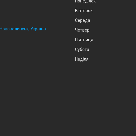
Понеділок
Вівторок
Середа
, Нововолинськ, Україна
Четвер
Пʼятниця
Субота
Неділя