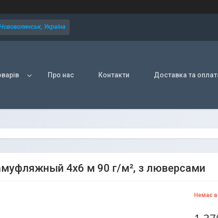
 Нововолинськ, Україна
оварів
Про нас
Контакти
Доставка та оплат
амуфляжный 4х6 м 90 г/м², з люверсами
Немає в