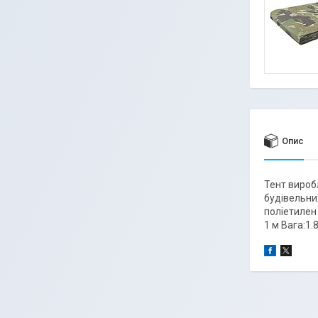
Опис
Тент виробл
будівельних
поліетилен 
1 м Вага:1.