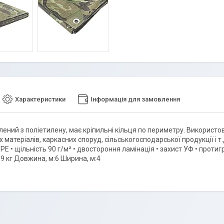
Характеристики
Інформація для замовлення
ений з поліетилену, має кріпильні кільця по периметру. Використов
 матеріалів, каркасних споруд, сільськогосподарської продукції і т.д.
РЕ • щільність 90 г/м² • двостороння ламінація • захист УФ • проти
89 кг Довжина, м:6 Ширина, м:4