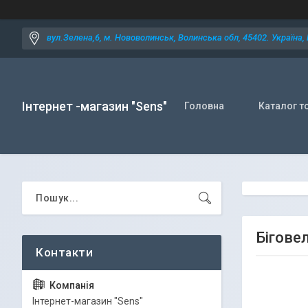
вул.Зелена,6, м. Нововолинськ, Волинська обл, 45402. Україна,
Інтернет -магазин "Sens"
Головна
Каталог т
Біговел
Iнтернет-магазин "Sens"