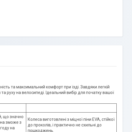
ість та максимальний комфорт при їзді. Завдяки легкій
и та руху на велосипеді. Ідеальний вибір для початку вашої
й, що значно
Колеса виготовлені з міцної піни EVA, стійкої
ина зможе з
до проколів, і практично не схильні до
году на
пошкоджень.