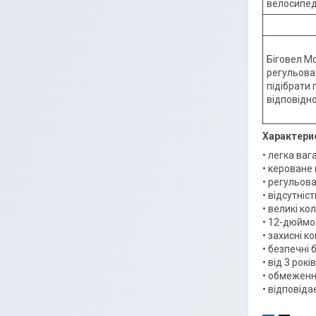
велосипед
Біговел M
регульова
підібрати
відповідн
Характери
• легка ваг
• кероване
• регульов
• відсутні
• великі ко
• 12-дюймо
• захисні к
• безпечні 
• від 3 років
• обмеженн
• відповіда