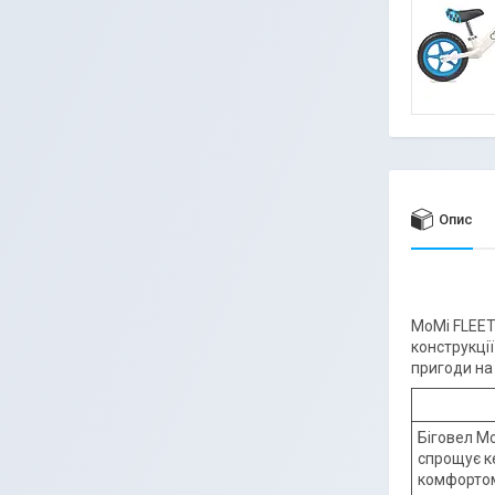
Опис
MoMi FLEET
конструкції
пригоди на
Біговел M
спрощує к
комфортом