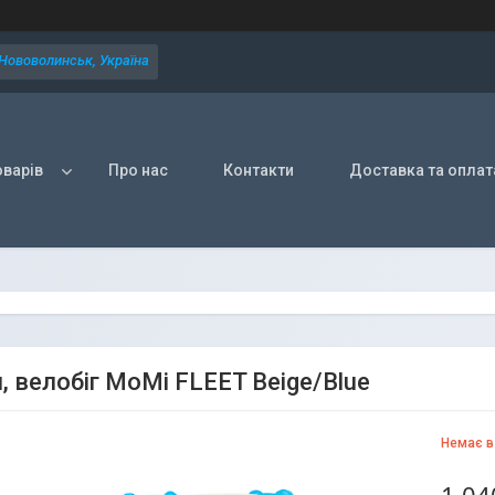
 Нововолинськ, Україна
оварів
Про нас
Контакти
Доставка та оплат
, велобіг MoMi FLEET Beige/Blue
Немає в