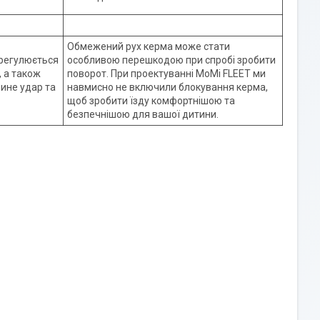
Обмежений рух керма може стати
регулюється
особливою перешкодою при спробі зробити
 а також
поворот. При проектуванні MoMi FLEET ми
лине удар та
навмисно не включили блокування керма,
щоб зробити їзду комфортнішою та
безпечнішою для вашої дитини.