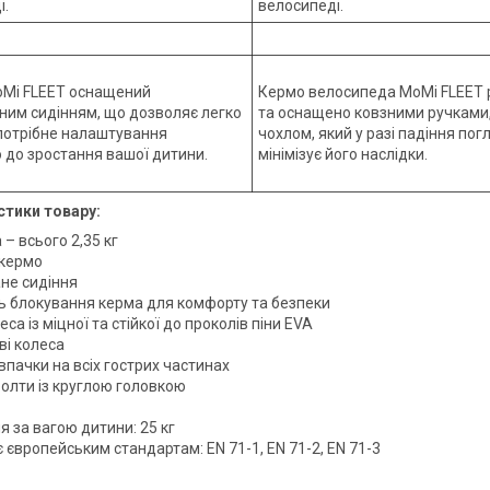
і.
велосипеді.
oMi FLEET оснащений
Кермо велосипеда MoMi FLEET 
ним сидінням, що дозволяє легко
та оснащено ковзними ручками,
 потрібне налаштування
чохлом, який у разі падіння пог
о до зростання вашої дитини.
мінімізує його наслідки.
стики товару:
а – всього 2,35 кг
 кермо
ане сидіння
сть блокування керма для комфорту та безпеки
леса із міцної та стійкої до проколів піни EVA
ві колеса
овпачки на всіх гострих частинах
болти із круглою головкою
я за вагою дитини: 25 кг
є європейським стандартам: EN 71-1, EN 71-2, EN 71-3