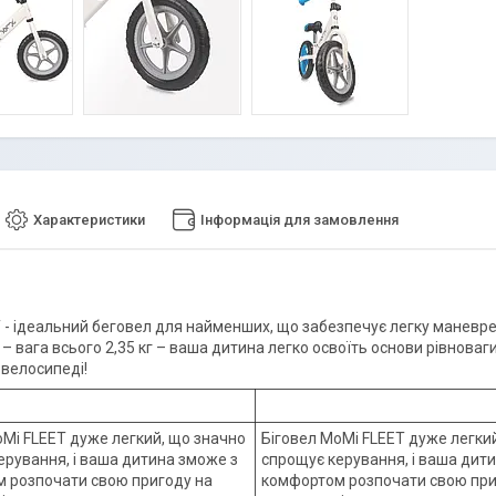
Характеристики
Інформація для замовлення
 - ідеальний беговел для найменших, що забезпечує легку маневрен
 – вага всього 2,35 кг – ваша дитина легко освоїть основи рівноваг
 велосипеді!
oMi FLEET дуже легкий, що значно
Біговел MoMi FLEET дуже легки
ерування, і ваша дитина зможе з
спрощує керування, і ваша дит
 розпочати свою пригоду на
комфортом розпочати свою при