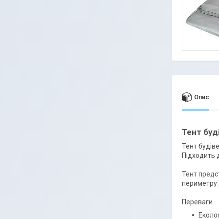
Опис
Тент буд
Тент будіве
Підходить д
Тент предст
периметру 
Переваги
Еколог