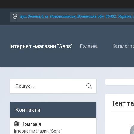
вул.Зелена,6, м. Нововолинськ, Волинська обл, 45402. Україна,
Інтернет -магазин "Sens"
Головна
Каталог т
Тент т
Iнтернет-магазин "Sens"