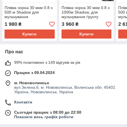
Плівка чорна 30 мкм 0.8 х
Плівка чорна 30 мкм 0.8 х
Плів
500 м Shadow для
1000м Shadow, для
500 
мульчування
мульчування ґрунту
муль
1 980
3 960
2 6
₴
₴
Купити
Купити
Про нас
99% позитивних з 149 відгуків за рік
Працює з 09.04.2024
м. Нововолинськ
вул.Зелена,6, м. Нововолинськ, Волинська обл, 45402.
Україна, Нововолинськ, Україна
Контакти
Сьогодні працює з 08:00 до 22:00
Показати весь графік роботи