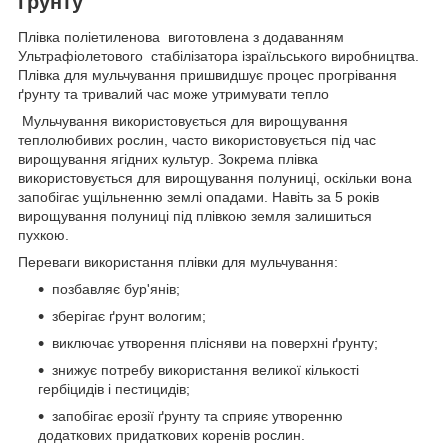
ґрунту
Плівка поліетиленова виготовлена з додаванням
Ультрафіолетового стабілізатора ізраїльського виробництва.
Плівка для мульчування пришвидшує процес прогрівання
ґрунту та тривалий час може утримувати тепло
Мульчування використовується для вирощування
теплолюбивих рослин, часто використовується під час
вирощування ягідних культур. Зокрема плівка
використовується для вирощування полуниці, оскільки вона
запобігає ущільненню землі опадами. Навіть за 5 років
вирощування полуниці під плівкою земля залишиться
пухкою.
Переваги використання плівки для мульчування:
позбавляє бур'янів;
зберігає ґрунт вологим;
виключає утворення плісняви на поверхні ґрунту;
знижує потребу використання великої кількості
гербіцидів і пестицидів;
запобігає ерозії ґрунту та сприяє утворенню
додаткових придаткових коренів рослин.