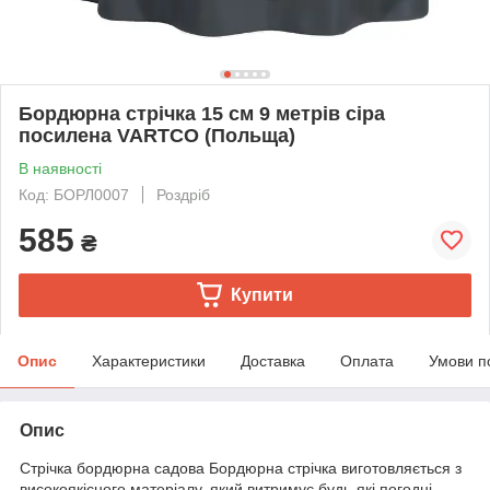
Бордюрна стрічка 15 см 9 метрів сіра
посилена VARTCO (Польща)
В наявності
Код: БОРЛ0007
Роздріб
585
₴
Купити
Опис
Характеристики
Доставка
Оплата
Умови п
Опис
Стрічка бордюрна садова Бордюрна стрічка виготовляється з
високоякісного матеріалу, який витримує будь-які погодні