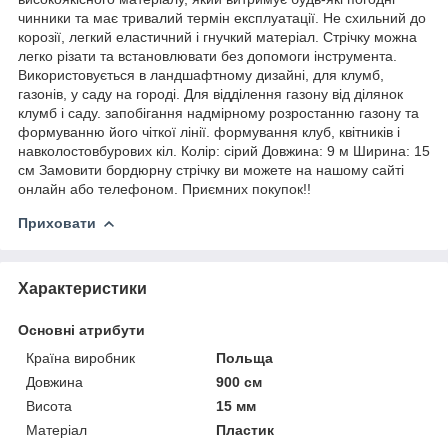
чинники та має тривалий термін експлуатації. Не схильний до
корозії, легкий еластичний і гнучкий матеріал. Стрічку можна
легко різати та встановлювати без допомоги інструмента.
Використовується в ландшафтному дизайні, для клумб,
газонів, у саду на городі. Для відділення газону від ділянок
клумб і саду. запобігання надмірному розростанню газону та
формуванню його чіткої лінії. формування клуб, квітників і
навколостовбурових кіл. Колір: сірий Довжина: 9 м Ширина: 15
см Замовити бордюрну стрічку ви можете на нашому сайті
онлайн або телефоном. Приємних покупок!!
Приховати
Характеристики
Основні атрибути
Країна виробник
Польща
Довжина
900 см
Висота
15 мм
Матеріал
Пластик