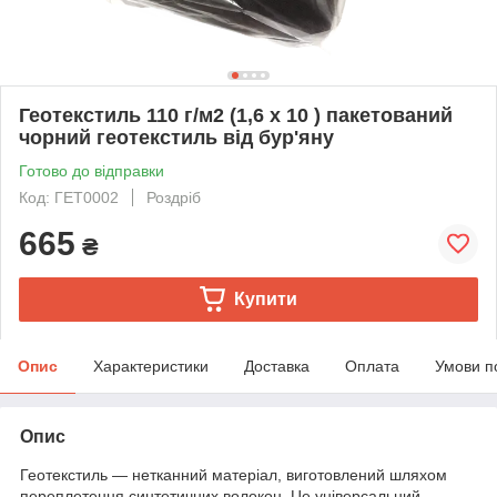
Геотекстиль 110 г/м2 (1,6 х 10 ) пакетований
чорний геотекстиль від бур'яну
Готово до відправки
Код: ГЕТ0002
Роздріб
665
₴
Купити
Опис
Характеристики
Доставка
Оплата
Умови п
Опис
Геотекстиль — нетканний матеріал, виготовлений шляхом
переплетення синтетичних волокон. Це універсальний