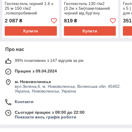
Геотекстиль чорний 1.6 х
Геотекстиль 130 г/м2
Геот
25 м 150 г/м2
(3.2м х 5м)пакетований
х 5 
,голкопробивний
чорний від бур'яну
для 
геотекстиль
2 087
819
351
₴
₴
Купити
Купити
Про нас
99% позитивних з 147 відгуків за рік
Працює з 09.04.2024
м. Нововолинськ
вул.Зелена,6, м. Нововолинськ, Волинська обл, 45402.
Україна, Нововолинськ, Україна
Контакти
Сьогодні працює з 08:00 до 22:00
Показати весь графік роботи