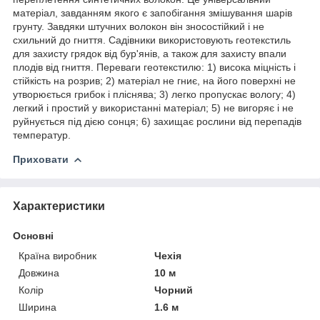
матеріал, завданням якого є запобігання змішування шарів
грунту. Завдяки штучних волокон він зносостійкий і не
схильний до гниття. Садівники використовують геотекстиль
для захисту грядок від бур'янів, а також для захисту впали
плодів від гниття. Переваги геотекстилю: 1) висока міцність і
стійкість на розрив; 2) матеріал не гниє, на його поверхні не
утворюється грибок і пліснява; 3) легко пропускає вологу; 4)
легкий і простий у використанні матеріал; 5) не вигоряє і не
руйнується під дією сонця; 6) захищає рослини від перепадів
температур.
Приховати
Характеристики
Основні
Країна виробник
Чехія
Довжина
10 м
Колір
Чорний
Ширина
1.6 м