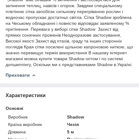
затінення теплиц, навісів і огорож. Завдяки спеціальному
плетінню сітка запобігає сильному перегріванню рослин і
водночас пропускає достатньо світла. Сітка Shadow зроблена
на Чеському обладнанні і повністю відповідає заявленому %
притінення. Перевага у виборі сітки Shadow: Захист від
прямих сонячних променів Неодноразове застосування,
Високої якості Захист від птахів, граду та інших сторонніх
поглядів Края сітки посилені щільною капроновою ниткою, що
значно перевищує термін використання В нашому інтернет
магазині можна купити товари Shadow оптом і по системі
допшиппінгу, Оскільки ми є представниками Shadow в Україні.
Приховати
Характеристики
Основні
Виробник
Shadow
Країна виробник
Чехія
Довжина
5 м