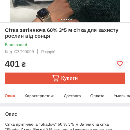
Сітка затіняюча 60% 3*5 м сітка для захисту
рослин від сонця
В наявності
Код: СЗП00009
Роздріб
401
₴
Купити
Опис
Характеристики
Доставка
Оплата
Умови п
Опис
Сітка притіняюча "Shadow" 60 % 3*5 м Затіняюча сітка
"Shadow" має більший % затінення і застосовується для