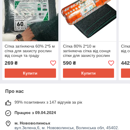
Сітка затіняюча 60% 2*5 м
Сітка 80% 2*10 м
Сітк
сітка для захисту рослин
затіняюча сітка від сонця
від с
від сонця та граду
сітки для захисту рослин
від сонця
269
590
442
₴
₴
Купити
Купити
Про нас
99% позитивних з 147 відгуків за рік
Працює з 09.04.2024
м. Нововолинськ
вул.Зелена,6, м. Нововолинськ, Волинська обл, 45402.