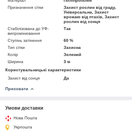
Матеріал
Поліпропілен
Призначення сітки
Захист рослин від граду,
Універсальна, Захист
врожаю від птахів, Захист
рослин від сонця
Стабілізована до УФ-
Так
випромінювання
Ступінь затінення
60 %
Тип сітки
Захисна
Колір
Зелений
Ширина
3 м
Користувальницькі характеристики
Захист від сонця
Да
Приховати
Умови доставки
Нова Пошта
Укрпошта