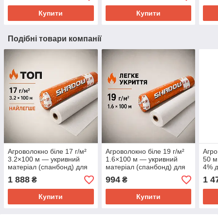
Купити
Купити
Подібні товари компанії
Агроволокно біле 17 г/м²
Агроволокно біле 19 г/м²
Агро
3.2×100 м — укривний
1.6×100 м — укривний
50 м
матеріал (спанбонд) для
матеріал (спанбонд) для
4% д
теплиць, парників та
теплиць, парників і
замо
1 888
994
1 4
₴
₴
захисту рослин від
захисту рослин від
заморозків
заморозків
Купити
Купити