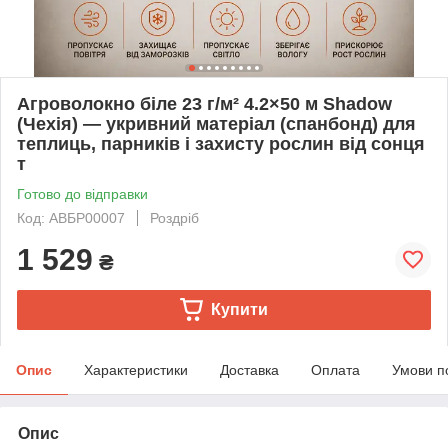
Агроволокно біле 23 г/м² 4.2×50 м Shadow
(Чехія) — укривний матеріал (спанбонд) для
теплиць, парників і захисту рослин від сонця
т
Готово до відправки
Код: АВБР00007
Роздріб
1 529
₴
Купити
Опис
Характеристики
Доставка
Оплата
Умови п
Опис