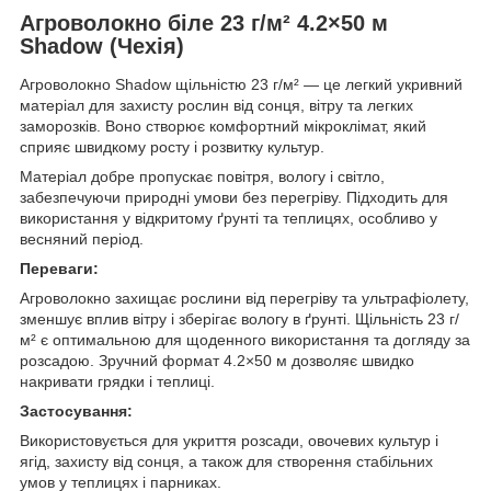
Агроволокно біле 23 г/м² 4.2×50 м
Shadow (Чехія)
Агроволокно Shadow щільністю 23 г/м² — це легкий укривний
матеріал для захисту рослин від сонця, вітру та легких
заморозків. Воно створює комфортний мікроклімат, який
сприяє швидкому росту і розвитку культур.
Матеріал добре пропускає повітря, вологу і світло,
забезпечуючи природні умови без перегріву. Підходить для
використання у відкритому ґрунті та теплицях, особливо у
весняний період.
Переваги:
Агроволокно захищає рослини від перегріву та ультрафіолету,
зменшує вплив вітру і зберігає вологу в ґрунті. Щільність 23 г/
м² є оптимальною для щоденного використання та догляду за
розсадою. Зручний формат 4.2×50 м дозволяє швидко
накривати грядки і теплиці.
Застосування:
Використовується для укриття розсади, овочевих культур і
ягід, захисту від сонця, а також для створення стабільних
умов у теплицях і парниках.