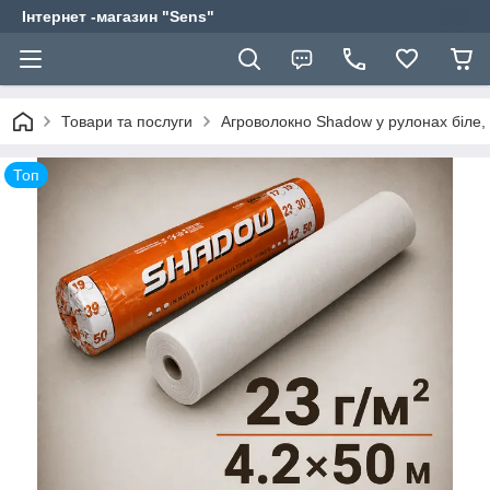
Інтернет -магазин "Sens"
Товари та послуги
Агроволокно Shadow у рулонах біле, 
Топ