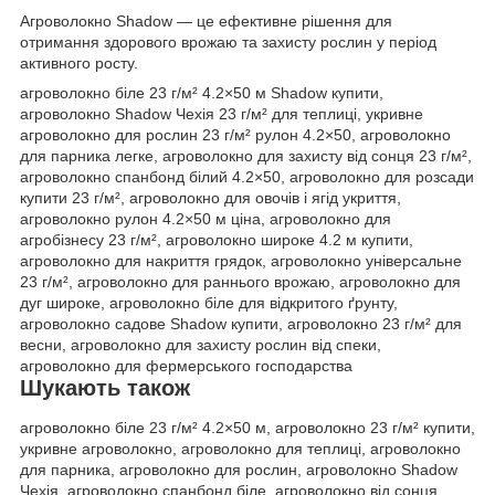
Агроволокно Shadow — це ефективне рішення для
отримання здорового врожаю та захисту рослин у період
активного росту.
агроволокно біле 23 г/м² 4.2×50 м Shadow купити,
агроволокно Shadow Чехія 23 г/м² для теплиці, укривне
агроволокно для рослин 23 г/м² рулон 4.2×50, агроволокно
для парника легке, агроволокно для захисту від сонця 23 г/м²,
агроволокно спанбонд білий 4.2×50, агроволокно для розсади
купити 23 г/м², агроволокно для овочів і ягід укриття,
агроволокно рулон 4.2×50 м ціна, агроволокно для
агробізнесу 23 г/м², агроволокно широке 4.2 м купити,
агроволокно для накриття грядок, агроволокно універсальне
23 г/м², агроволокно для раннього врожаю, агроволокно для
дуг широке, агроволокно біле для відкритого ґрунту,
агроволокно садове Shadow купити, агроволокно 23 г/м² для
весни, агроволокно для захисту рослин від спеки,
агроволокно для фермерського господарства
Шукають також
агроволокно біле 23 г/м² 4.2×50 м, агроволокно 23 г/м² купити,
укривне агроволокно, агроволокно для теплиці, агроволокно
для парника, агроволокно для рослин, агроволокно Shadow
Чехія, агроволокно спанбонд біле, агроволокно від сонця,