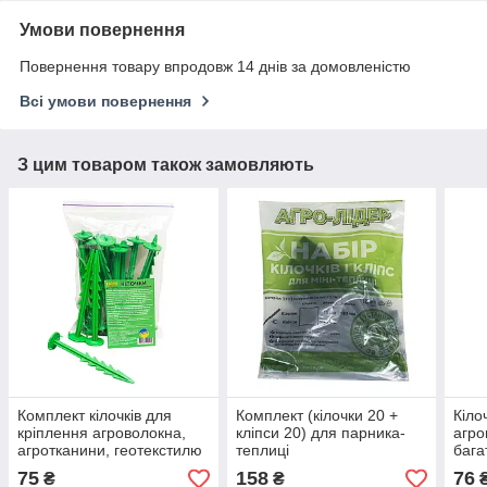
Умови повернення
Повернення товару впродовж 14 днів за домовленістю
Всі умови повернення
З цим товаром також замовляють
Комплект кілочків для
Комплект (кілочки 20 +
Кіло
кріплення агроволокна,
кліпси 20) для парника-
агро
агротканини, геотекстилю
теплиці
бага
(20 штук)
труб
75
158
76
₴
₴
(20 