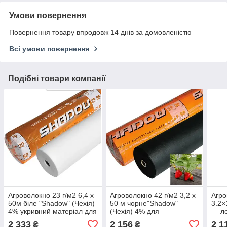
Умови повернення
Повернення товару впродовж 14 днів за домовленістю
Всі умови повернення
Подібні товари компанії
Агроволокно 23 г/м2 6,4 х
Агроволокно 42 г/м2 3,2 х
Агро
50м біле "Shadow" (Чехія)
50 м чорне"Shadow"
3.2×
4% укривний матеріал для
(Чехія) 4% для
— ле
городу
мульчування від бур'янів
мате
2 333
2 156
2 1
₴
₴