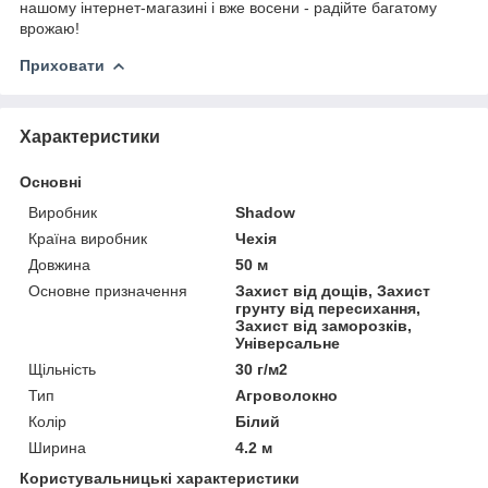
нашому інтернет-магазині і вже восени - радійте багатому
врожаю!
Приховати
Характеристики
Основні
Виробник
Shadow
Країна виробник
Чехія
Довжина
50 м
Основне призначення
Захист від дощів, Захист
грунту від пересихання,
Захист від заморозків,
Універсальне
Щільність
30 г/м2
Тип
Агроволокно
Колір
Білий
Ширина
4.2 м
Користувальницькі характеристики