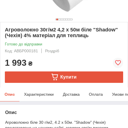
Агроволокно 30г/м2 4,2 х 50м біле "Shadow"
(Чехія) 4% матеріал для теплиць
Готово до відправки
Код: АВБР000181
Роздріб
1 993
₴
Купити
Опис
Характеристики
Доставка
Оплата
Умови п
Опис
Агроволокно біле 30 г/м2, 4.2 х 50м. "Shadow" (Чехія)
представлене на нашому сайті, завдяки своїм високим