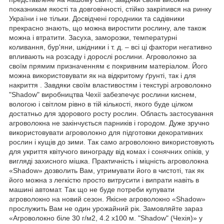
показникам якості та довговічності, стійко закріпився на ринку
України і не тільки. Досвідчені городники та садівники
прекрасно знають, що можна виростити рослину, але також
можна і втратити. Засуха, заморозки, температурні
коливання, бур'яни, шкідники і т. д. – всі ці фактори негативно
впливають на розсаду і дорослі рослини. Агроволокно за
своїм прямим призначенням є покривним матеріалом. Його
можна використовувати як на відкритому ґрунті, так і для
накриття . Завдяки своїм властивостям і текстурі агроволокно
"Shadow" виробництва Чехії забезпечує рослини киснем,
вологою і світлом рівно в тій кількості, якого буде цілком
достатньо для здорового росту рослин. Область застосування
агроволокна не закінчується парників і городом. Дуже зручно
використовувати агроволокно для підготовки декоративних
рослин і кущів до зими. Так само агроволокно використовують
для укриття квітучого винограду від комах і сонячних опіків, у
вигляді захисного мішка. Практичність і міцність агроволокна
«Shadow» дозволить Вам, утримувати його в чистоті, так як
його можна з легкістю просто витрусити і випрати навіть в
машині автомат. Так що не буде потреби купувати
агроволокно на новий сезон. Якісне агроволокно «Shadow»
прослужить Вам не один урожайний рік. Замовляйте зараз
«Агроволокно біле 30 г/м2, 4.2 х100 м. "Shadow" (Чехія)» у