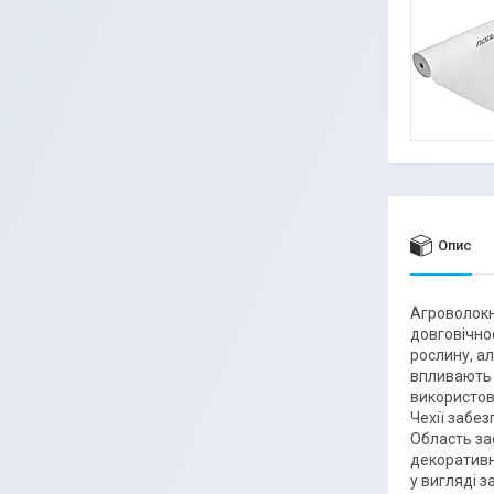
Опис
Агроволокно
довговічнос
рослину, ал
впливають 
використову
Чехії забез
Область за
декоративни
у вигляді з