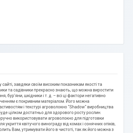
у сайті, завдяки своїм високим показникам якості та
родники та садівники прекрасно знають, що можна виростити
, бур'яни, шкідники і т. д. – всі ці фактори негативно
аченням є покривним матеріалом. Його можна
властивостям і текстурі агроволокно "Shadow" виробництва
о буде цілком достатньо для здорового росту рослин.
 зручно використовувати агроволокно для підготовки
 укриття квітучого винограду від комах і сонячних опіків,
олить Вам, утримувати його в чистоті, так як його можна з