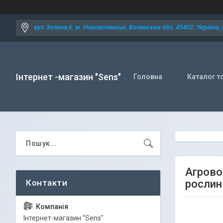
вул.Зелена,6, м. Нововолинськ, Волинська обл, 45402. Україна,
Інтернет -магазин "Sens"
Головна
Каталог т
Агрово
рослин
Iнтернет-магазин "Sens"