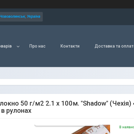
 Нововолинськ, Україна
оварів
Про нас
Контакти
Доставка та оплат
локно 50 г/м2 2.1 х 100м. "Shadow" (Чехія)
 в рулонах
В наявн