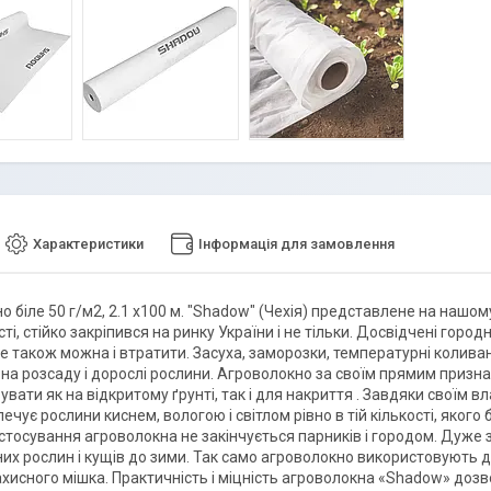
Характеристики
Інформація для замовлення
 біле 50 г/м2, 2.1 х100 м. "Shadow" (Чехія) представлене на нашом
ті, стійко закріпився на ринку України і не тільки. Досвідчені го
е також можна і втратити. Засуха, заморозки, температурні коливання
на розсаду і дорослі рослини. Агроволокно за своїм прямим призн
вати як на відкритому ґрунті, так і для накриття . Завдяки своїм 
печує рослини киснем, вологою і світлом рівно в тій кількості, яког
стосування агроволокна не закінчується парників і городом. Дуже
х рослин і кущів до зими. Так само агроволокно використовують для
ахисного мішка. Практичність і міцність агроволокна «Shadow» дозв