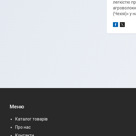
легкістю пр
агроволокн
(Чехія)» у 
Меню
Каталог товарів
Про нас
Контакти