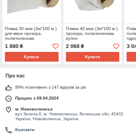
Плівка 30 мкм (3м*100 м.)
Плівка 40 мкм (3м*100 м.)
Плів
для вікон прозора,
прозора, поліетиленова
полі
поліетиленова
рулон
гідр
1 880
2 068
3 0
₴
₴
Купити
Купити
Про нас
99% позитивних з 147 відгуків за рік
Працює з 09.04.2024
м. Нововолинськ
вул.Зелена,6, м. Нововолинськ, Волинська обл, 45402.
Україна, Нововолинськ, Україна
Контакти