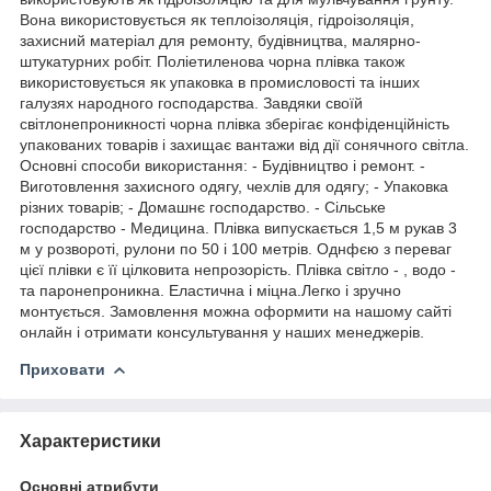
Вона використовується як теплоізоляція, гідроізоляція,
захисний матеріал для ремонту, будівництва, малярно-
штукатурних робіт. Поліетиленова чорна плівка також
використовується як упаковка в промисловості та інших
галузях народного господарства. Завдяки своїй
світлонепроникності чорна плівка зберігає конфіденційність
упакованих товарів і захищає вантажи від дії сонячного світла.
Основні способи використання: - Будівництво і ремонт. -
Виготовлення захисного одягу, чехлів для одягу; - Упаковка
різних товарів; - Домашнє господарство. - Сільське
господарство - Медицина. Плівка випускається 1,5 м рукав 3
м у розвороті, рулони по 50 і 100 метрів. Однфєю з переваг
цієї плівки є її цілковита непрозорість. Плівка світло - , водо -
та паронепроникна. Еластична і міцна.Легко і зручно
монтується. Замовлення можна оформити на нашому сайті
онлайн і отримати консультування у наших менеджерів.
Приховати
Характеристики
Основні атрибути