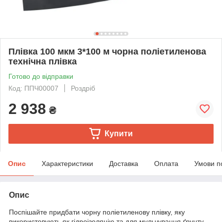
Плівка 100 мкм 3*100 м чорна поліетиленова
технічна плівка
Готово до відправки
Код: ППЧ00007
Роздріб
2 938
₴
Купити
Опис
Характеристики
Доставка
Оплата
Умови п
Опис
Поспішайте придбати чорну поліетиленову плівку, яку
використовують як гідроізоляцію та для мульчування ґрунту.