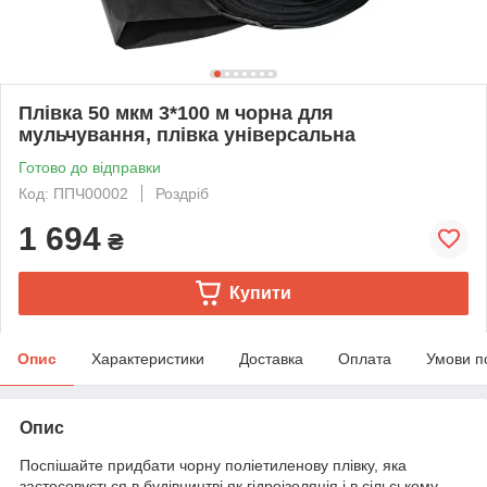
Плівка 50 мкм 3*100 м чорна для
мульчування, плівка універсальна
Готово до відправки
Код: ППЧ00002
Роздріб
1 694
₴
Купити
Опис
Характеристики
Доставка
Оплата
Умови п
Опис
Поспішайте придбати чорну поліетиленову плівку, яка
застосовується в будівництві як гідроізоляція і в сільському