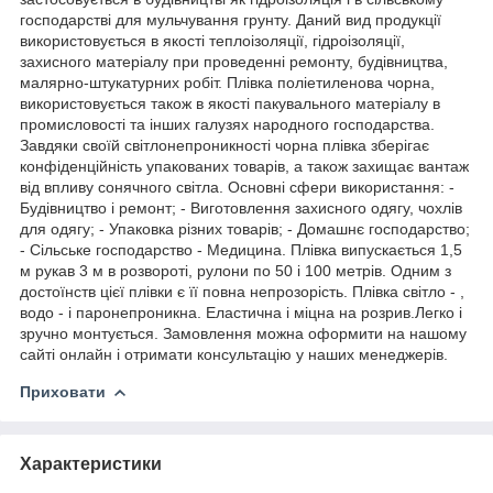
господарстві для мульчування грунту. Даний вид продукції
використовується в якості теплоізоляції, гідроізоляції,
захисного матеріалу при проведенні ремонту, будівництва,
малярно-штукатурних робіт. Плівка поліетиленова чорна,
використовується також в якості пакувального матеріалу в
промисловості та інших галузях народного господарства.
Завдяки своїй світлонепроникності чорна плівка зберігає
конфіденційність упакованих товарів, а також захищає вантаж
від впливу сонячного світла. Основні сфери використання: -
Будівництво і ремонт; - Виготовлення захисного одягу, чохлів
для одягу; - Упаковка різних товарів; - Домашнє господарство;
- Сільське господарство - Медицина. Плівка випускається 1,5
м рукав 3 м в розвороті, рулони по 50 і 100 метрів. Одним з
достоїнств цієї плівки є її повна непрозорість. Плівка світло - ,
водо - і паронепроникна. Еластична і міцна на розрив.Легко і
зручно монтується. Замовлення можна оформити на нашому
сайті онлайн і отримати консультацію у наших менеджерів.
Приховати
Характеристики