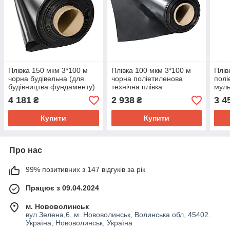
Плівка 150 мкм 3*100 м
Плівка 100 мкм 3*100 м
Плів
чорна будівельна (для
чорна поліетиленова
полі
будівництва фундаменту)
технічна плівка
муль
4 181
2 938
3 4
₴
₴
Купити
Купити
Про нас
99% позитивних з 147 відгуків за рік
Працює з 09.04.2024
м. Нововолинськ
вул.Зелена,6, м. Нововолинськ, Волинська обл, 45402.
Україна, Нововолинськ, Україна