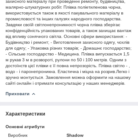
захисного матеріалу при проведенні ремонту, будівництва,
малярно-штукатурних робіт. Плівка поліетиленова чорна,
використовується також в якості пакувального матеріалу в
промисловості та інших галузях народного господарства.
Завдяки своїй світлонепроникності чорна плівка зберігає
конфіденційність упакованих товарів, а також захищає вантаж
від впливу сонячного світла. Основні сфери використання: -
Будівництво і ремонт; - Виготовлення захисного одягу, чохлів
для одягу; - Упаковка різних товарів; - Домашнє господарство;
- Сільське господарство - Медицина. Плівка випускається 1,5
м рукав 3 м в розвороті, рулони по 50 і 100 метрів. Одним з
достоїнств цієї плівки є її повна непрозорість. Плівка світло - ,
водо - і паронепроникна. Еластична і міцна на розрив.Легко і
зручно монтується. Замовлення можна оформити на нашому
сайті онлайн і отримати консультацію у наших менеджерів.
Приховати
Характеристики
Основні атрибути
Виробник
Shadow