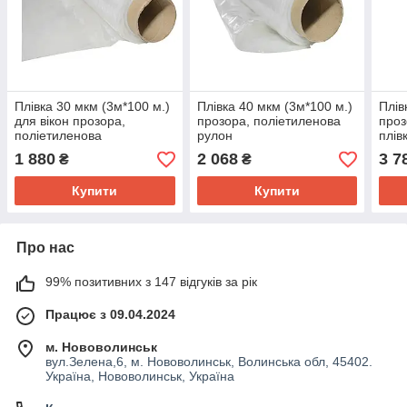
Плівка 30 мкм (3м*100 м.)
Плівка 40 мкм (3м*100 м.)
Плів
для вікон прозора,
прозора, поліетиленова
проз
поліетиленова
рулон
плів
1 880
2 068
3 7
₴
₴
Купити
Купити
Про нас
99% позитивних з 147 відгуків за рік
Працює з 09.04.2024
м. Нововолинськ
вул.Зелена,6, м. Нововолинськ, Волинська обл, 45402.
Україна, Нововолинськ, Україна