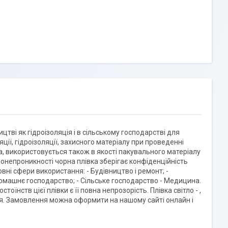
тві як гідроізоляція і в сільському господарстві для
ції, гідроізоляції, захисного матеріалу при проведенні
а, використовується також в якості пакувального матеріалу
лонепроникності чорна плівка зберігає конфіденційність
вні сфери використання: - Будівництво і ремонт; -
 Домашнє господарство; - Сільське господарство - Медицина.
тоїнств цієї плівки є її повна непрозорість. Плівка світло - ,
ься. Замовлення можна оформити на нашому сайті онлайн і