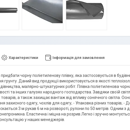
Характеристики
Інформація для замовлення
придбати чорну поліетиленову плівку, яка застосовується в будівниц
 грунту. Даний вид продукції використовується в якості теплоізоля
удівництва, малярно-штукатурних робіт. Плівка поліетиленова чорн
вості та інших галузях народного господарства. Завдяки своїй світ
товарів, а також захищає вантаж від впливу сонячного світла. Осно
я захисного одягу, чохлів для одягу; - Упаковка різних товарів; -
скається 3 м рукав 6 м на розвороті, рулони по 50 метрів. Одним з дос
аронепроникна. Еластична і міцна на розрив.Легко і зручно монтуєт
онсультацію у наших менеджерів.