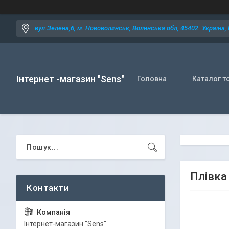
вул.Зелена,6, м. Нововолинськ, Волинська обл, 45402. Україна,
Інтернет -магазин "Sens"
Головна
Каталог т
Плівка
Iнтернет-магазин "Sens"