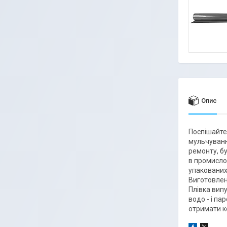
Опис
Поспішайте 
мульчування
ремонту, б
в промисло
упакованих 
Виготовленн
Плівка випу
водо - і п
отримати к