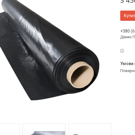
3 45
Купи
+380 (6
Денис 
поверн