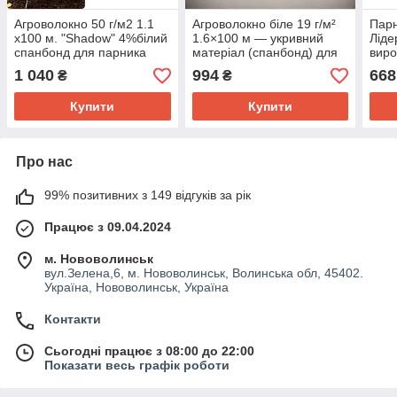
Агроволокно 50 г/м2 1.1
Агроволокно біле 19 г/м²
Парн
х100 м. "Shadow" 4%білий
1.6×100 м — укривний
Ліде
спанбонд для парника
матеріал (спанбонд) для
виро
теплиць, парників і
1 040
994
668
₴
₴
захисту рослин від
заморозків
Купити
Купити
Про нас
99% позитивних з 149 відгуків за рік
Працює з 09.04.2024
м. Нововолинськ
вул.Зелена,6, м. Нововолинськ, Волинська обл, 45402.
Україна, Нововолинськ, Україна
Контакти
Сьогодні працює з 08:00 до 22:00
Показати весь графік роботи