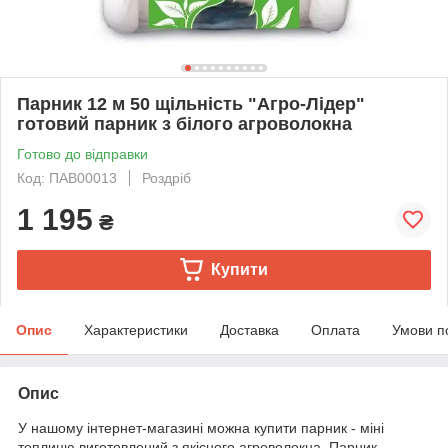
Парник 12 м 50 щільність "Агро-Лідер"
готовий парник з білого агроволокна
Готово до відправки
Код: ПАВ00013
Роздріб
1 195
₴
Купити
Опис
Характеристики
Доставка
Оплата
Умови п
Опис
У нашому інтернет-магазині можна купити парник - міні
теплицю виготовлений з якісного агроволокна. Парник