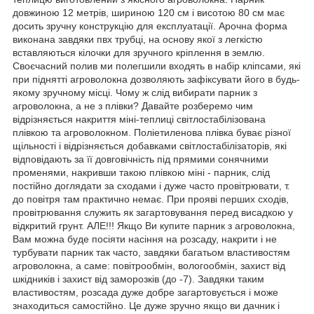
довжиною 12 метрів, шириною 120 см і висотою 80 см має
досить зручну конструкцію для експлуатації. Арочна форма
виконана завдяки пвх трубці, на основу якої з легкістю
вставляються кілочки для зручного кріплення в землю.
Своєчасний полив ми полегшили входять в набір кліпсами, які
при піднятті агроволокна дозволяють зафіксувати його в будь-
якому зручному місці. Чому ж слід вибирати парник з
агроволокна, а не з плівки? Давайте розберемо чим
відрізняється накриття міні-теплиці світлостабілізована
плівкою та агроволокном. Поліетиленова плівка буває різної
щільності і відрізняється добавками світлостабілізаторів, які
відповідають за її довговічність під прямими сонячними
променями, накривши такою плівкою міні - парник, слід
постійно доглядати за сходами і дуже часто провітрювати, т.
до повітря там практично немає. При прояві перших сходів,
провітрювання служить як загартовування перед висадкою у
відкритий грунт. АЛЕ!!! Якщо Ви купите парник з агроволокна,
Вам можна буде посіяти насіння на розсаду, накрити і не
турбувати парник так часто, завдяки багатьом властивостям
агроволокна, а саме: повітрообмін, вологообмін, захист від
шкідників і захист від заморозків (до -7). Завдяки таким
властивостям, розсада дуже добре загартовується і може
знаходиться самостійно. Це дуже зручно якщо ви дачник і