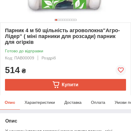
Парник 4 м 50 щільність агроволокна"Агро-
Лідер" ( міні парники для розсади) парник
для огірків
Готово до відправки
Код: ПАВ00009
Роздріб
514
₴
Купити
Опис
Характеристики
Доставка
Оплата
Умови п
Опис
У нашому інтернет-магазині можна купити парник - міні