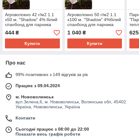
Агроволокно 42 г/м2 1.1
Агроволокно 50 г/м2 1.1
Парн
х50 м. "Shadow" 4% білий
х100 м. "Shadow" 4%білий
"Пар
спанбонд для парника
спанбонд для парника
тепл
444
1 040
625
₴
₴
Купити
Купити
Про нас
99% позитивних з 149 відгуків за рік
Працює з 09.04.2024
м. Нововолинськ
вул.Зелена,6, м. Нововолинськ, Волинська обл, 45402.
Україна, Нововолинськ, Україна
Контакти
Сьогодні працює з 08:00 до 22:00
Показати весь графік роботи