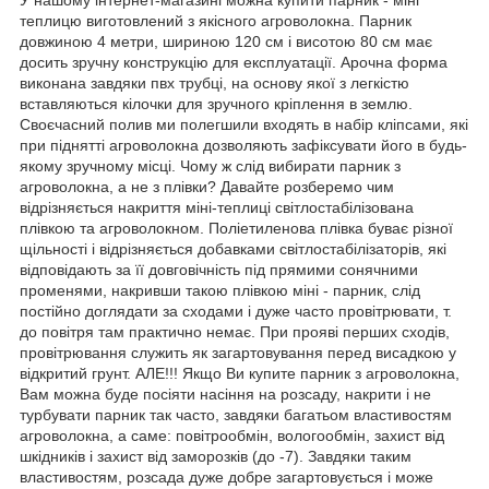
теплицю виготовлений з якісного агроволокна. Парник
довжиною 4 метри, шириною 120 см і висотою 80 см має
досить зручну конструкцію для експлуатації. Арочна форма
виконана завдяки пвх трубці, на основу якої з легкістю
вставляються кілочки для зручного кріплення в землю.
Своєчасний полив ми полегшили входять в набір кліпсами, які
при піднятті агроволокна дозволяють зафіксувати його в будь-
якому зручному місці. Чому ж слід вибирати парник з
агроволокна, а не з плівки? Давайте розберемо чим
відрізняється накриття міні-теплиці світлостабілізована
плівкою та агроволокном. Поліетиленова плівка буває різної
щільності і відрізняється добавками світлостабілізаторів, які
відповідають за її довговічність під прямими сонячними
променями, накривши такою плівкою міні - парник, слід
постійно доглядати за сходами і дуже часто провітрювати, т.
до повітря там практично немає. При прояві перших сходів,
провітрювання служить як загартовування перед висадкою у
відкритий грунт. АЛЕ!!! Якщо Ви купите парник з агроволокна,
Вам можна буде посіяти насіння на розсаду, накрити і не
турбувати парник так часто, завдяки багатьом властивостям
агроволокна, а саме: повітрообмін, вологообмін, захист від
шкідників і захист від заморозків (до -7). Завдяки таким
властивостям, розсада дуже добре загартовується і може