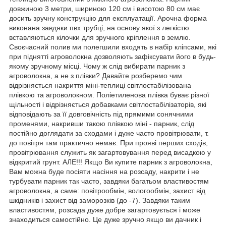
довжиною 3 метри, шириною 120 см і висотою 80 см має
досить зручну конструкцію для експлуатації. Арочна форма
виконана завдяки пвх трубці, на основу якої з легкістю
вставляються кілочки для зручного кріплення в землю.
Своєчасний полив ми полегшили входять в набір кліпсами, які
при піднятті агроволокна дозволяють зафіксувати його в будь-
якому зручному місці. Чому ж слід вибирати парник з
агроволокна, а не з плівки? Давайте розберемо чим
відрізняється накриття міні-теплиці світлостабілізована
плівкою та агроволокном. Поліетиленова плівка буває різної
щільності і відрізняється добавками світлостабілізаторів, які
відповідають за її довговічність під прямими сонячними
променями, накривши такою плівкою міні - парник, слід
постійно доглядати за сходами і дуже часто провітрювати, т.
до повітря там практично немає. При прояві перших сходів,
провітрювання служить як загартовування перед висадкою у
відкритий грунт. АЛЕ!!! Якщо Ви купите парник з агроволокна,
Вам можна буде посіяти насіння на розсаду, накрити і не
турбувати парник так часто, завдяки багатьом властивостям
агроволокна, а саме: повітрообмін, вологообмін, захист від
шкідників і захист від заморозків (до -7). Завдяки таким
властивостям, розсада дуже добре загартовується і може
знаходиться самостійно. Це дуже зручно якщо ви дачник і