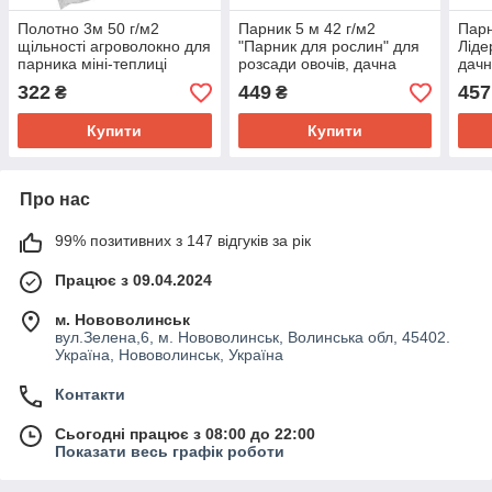
Полотно 3м 50 г/м2
Парник 5 м 42 г/м2
Парн
щільності агроволокно для
"Парник для рослин" для
Ліде
парника міні-теплиці
розсади овочів, дачна
дачн
розбірна теплиця з
спа
322
449
457
₴
₴
спанбонду
Купити
Купити
Про нас
99% позитивних з 147 відгуків за рік
Працює з 09.04.2024
м. Нововолинськ
вул.Зелена,6, м. Нововолинськ, Волинська обл, 45402.
Україна, Нововолинськ, Україна
Контакти
Сьогодні працює з 08:00 до 22:00
Показати весь графік роботи