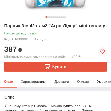
Парник 3 м 42 г / м2 "Агро-Лідер" міні теплиця
Готово до відправки
Код: ПАВ00001
Роздріб
387
₴
Мінімальна сума замовлення на сайті — 400 ₴
Купити
Опис
Характеристики
Доставка
Оплата
Умови п
Опис
У нашому інтернет-магазині можна купити парник - міні
теплицю виготовлений з якісного агроволокна. Парник