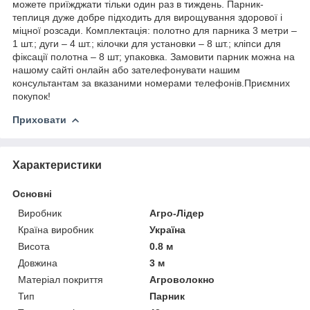
можете приїжджати тільки один раз в тиждень. Парник-
теплиця дуже добре підходить для вирощування здорової і
міцної розсади. Комплектація: полотно для парника 3 метри –
1 шт.; дуги – 4 шт.; кілочки для установки – 8 шт.; кліпси для
фіксації полотна – 8 шт; упаковка. Замовити парник можна на
нашому сайті онлайн або зателефонувати нашим
консультантам за вказаними номерами телефонів.Приємних
покупок!
Приховати
Характеристики
Основні
Виробник
Агро-Лідер
Країна виробник
Україна
Висота
0.8 м
Довжина
3 м
Матеріал покриття
Агроволокно
Тип
Парник