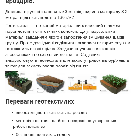
вроздріб.
Довжина в рулоні становить 50 метрів, ширина матеріалу 3.2
метра, щільність полотна 130 г/м2.
Геотекстиль — нетканий матеріал, виготовлений шляхом
переплетення синтетичних волокон. Це універсальний
матеріал, завданням якого є запобігання змішування шарів
грунту. Проте досвідчені садівники навчилися використовувати
геотекстиль в своїх цілях. Завдяки штучних волокон він
зносостійкий і не схильний до гниття. Садівники
використовують геотекстиль для захисту грядок від бур'янів, а
також для захисту впали плодів від гниття.
Переваги геотекстилю:
висока міцність і стійкість на розрив;
матеріал не гниє, на його поверхні не утворюється
грибок і пліснява;
без праці пропускає вологу;