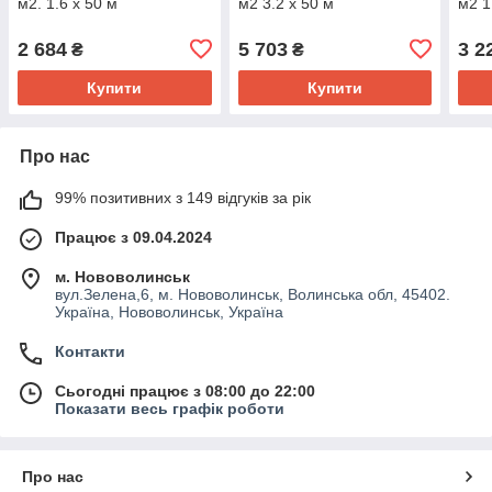
м2. 1.6 х 50 м
м2 3.2 х 50 м
м2 1
2 684
5 703
3 2
₴
₴
Купити
Купити
Про нас
99% позитивних з 149 відгуків за рік
Працює з 09.04.2024
м. Нововолинськ
вул.Зелена,6, м. Нововолинськ, Волинська обл, 45402.
Україна, Нововолинськ, Україна
Контакти
Сьогодні працює з 08:00 до 22:00
Показати весь графік роботи
Про нас