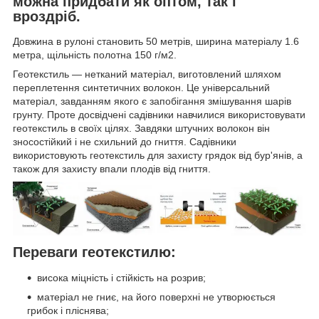
можна придбати як оптом, так і
вроздріб.
Довжина в рулоні становить 50 метрів, ширина матеріалу 1.6
метра, щільність полотна 150 г/м2.
Геотекстиль — нетканий матеріал, виготовлений шляхом
переплетення синтетичних волокон. Це універсальний
матеріал, завданням якого є запобігання змішування шарів
грунту. Проте досвідчені садівники навчилися використовувати
геотекстиль в своїх цілях. Завдяки штучних волокон він
зносостійкий і не схильний до гниття. Садівники
використовують геотекстиль для захисту грядок від бур'янів, а
також для захисту впали плодів від гниття.
Переваги геотекстилю:
висока міцність і стійкість на розрив;
матеріал не гниє, на його поверхні не утворюється
грибок і пліснява;