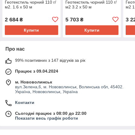
Геотекстиль чорний 110 г/
Геотекстиль чорний 110 г/
Геот
м2. 1.6 х 50 м
м2 3.2 х 50 м
м2 1
2 684
5 703
3 2
₴
₴
Купити
Купити
Про нас
99% позитивних з 147 відгуків за рік
Працює з 09.04.2024
м. Нововолинськ
вул.Зелена,6, м. Нововолинськ, Волинська обл, 45402.
Україна, Нововолинськ, Україна
Контакти
Сьогодні працює з 08:00 до 22:00
Показати весь графік роботи