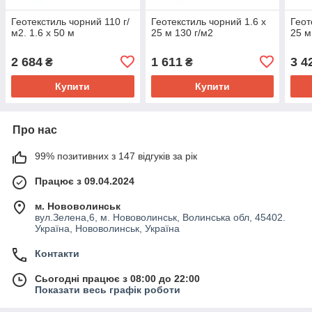
Геотекстиль чорний 110 г/
Геотекстиль чорний 1.6 х
Геот
м2. 1.6 х 50 м
25 м 130 г/м2
25 м
2 684
1 611
3 4
₴
₴
Купити
Купити
Про нас
99% позитивних з 147 відгуків за рік
Працює з 09.04.2024
м. Нововолинськ
вул.Зелена,6, м. Нововолинськ, Волинська обл, 45402.
Україна, Нововолинськ, Україна
Контакти
Сьогодні працює з 08:00 до 22:00
Показати весь графік роботи