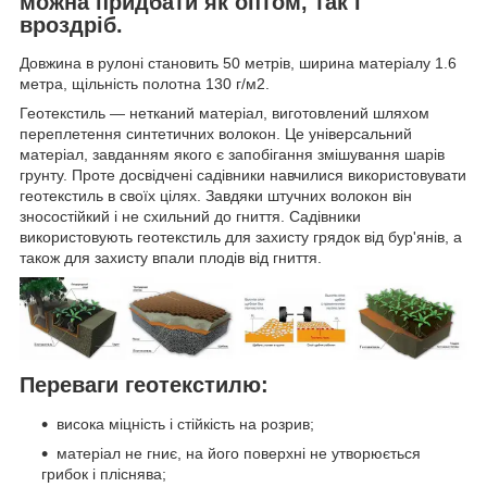
можна придбати як оптом, так і
вроздріб.
Довжина в рулоні становить 50 метрів, ширина матеріалу 1.6
метра, щільність полотна 130 г/м2.
Геотекстиль — нетканий матеріал, виготовлений шляхом
переплетення синтетичних волокон. Це універсальний
матеріал, завданням якого є запобігання змішування шарів
грунту. Проте досвідчені садівники навчилися використовувати
геотекстиль в своїх цілях. Завдяки штучних волокон він
зносостійкий і не схильний до гниття. Садівники
використовують геотекстиль для захисту грядок від бур'янів, а
також для захисту впали плодів від гниття.
Переваги геотекстилю:
висока міцність і стійкість на розрив;
матеріал не гниє, на його поверхні не утворюється
грибок і пліснява;