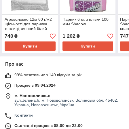
Агроволокно 12м 60 г/м2
Парник 6 м. з плівки 100
Парн
щільності для парника
мкм Shadow
Shad
теплиці, змінний білий
спан
прошитий спанбонд
60 щ
740
1 202
747
₴
₴
Купити
Купити
Про нас
99% позитивних з 149 відгуків за рік
Працює з 09.04.2024
м. Нововолинськ
вул.Зелена,6, м. Нововолинськ, Волинська обл, 45402.
Україна, Нововолинськ, Україна
Контакти
Сьогодні працює з 08:00 до 22:00