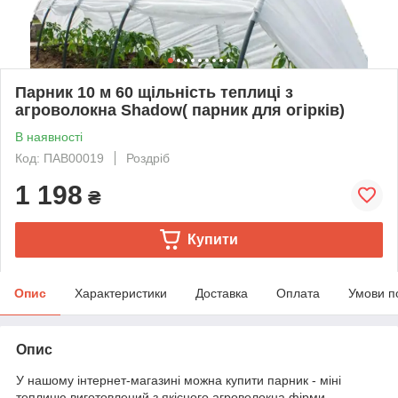
Парник 10 м 60 щільність теплиці з
агроволокна Shadow( парник для огірків)
В наявності
Код: ПАВ00019
Роздріб
1 198
₴
Купити
Опис
Характеристики
Доставка
Оплата
Умови п
Опис
У нашому інтернет-магазині можна купити парник - міні
теплицю виготовлений з якісного агроволокна фірми