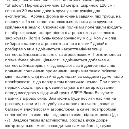
"Shadow". Парник довжиною 10 метрів, шириною 120 см і
висотою 80 см має досить зручну конструкцію для
експлуатації. Арочна форма виконана завдяки пвх трубці, на
основу якої з легкістю вставляються кілочки для зручного
кріплення в землю. Своєчасний полив ми полегшили входять
в набір кліпсами, які при піднятті агроволокна дозволяють
зафіксувати його в будь-якому зручному місці. Чому ж слід
вибирати парник з агроволокна а не з плівки? Давайте
розберемо чим відрізняється накриття міні-теплиці
світлостабілізована плівкою та агроволокном. Поліетиленова
плівка буває різної щільності і відрізняється добавками
світлостабілізаторів, які відповідають за її довговічність під
прямими сонячними променями, накривши такою плівкою
міні - парник, слід постійно доглядати за сходами і дуже часто
провітрювати, т. до повітря там практично немає. При прояві
перших сходів, провітрювання служить як загартовування
перед висадкою у відкритий грунт. АЛЕ!!! Якщо Ви купите
парник з агроволокна, Вам можна буде посіяти насіння на
розсаду, накрити і не турбувати парник так часто, завдяки
багатьом властивостям агроволокна, а саме: повітрообмін,
вологообмін, захист від шкідників і захист від заморозків (до
-7). Завдяки таким властивостям, розсада дуже добре
загартовується і може знаходиться самостійно. Це дуже