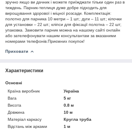
зручно якщо ви дачник і можете приїжджати тільки один раз в
тиждень. Парник-теплиця дуже добре підходить для
вирощування здорової і міцної розсади. Комплектація:
полотно для парника 10 метри – 1 шт.; дуги – 11 шт.; кілочки
для установки – 22 шт.; кліпси для фіксації полотна – 22 шт;
упаковка. Замовити парник можна на нашому сайті онлайн
або зателефонувати нашим консультантам за вказаними
номерами телефонів.Приємних покупок!
Приховати
Характеристики
Основні
Країна виробник
Україна
Вага
5 кг
Висота
0.8 м
Довжина
10 м
Матеріал каркасу
Кругла труба
Відстань між арками
1 м