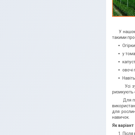
У нашому р
такими про
Огірки
у том
капуст
овочі 
Навіть
Усі зусил
ризикують 
Для притін
використанн
для рослин
навичок.
Як варіант 
Після 