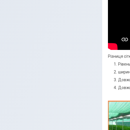
Різниця сіт
Рівен
ширина
Довжин
Довжин