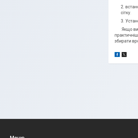
встан
сітку.
Устан
Якщо ви вс
практичніш
збирати вр
Меню