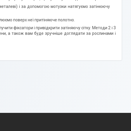
металеві) і за допомогою мотузки натягуємо затінюючу
люємо поверх неї притіняюче полотно.
ити фіксатори і привідкрити затіняючу сітку. Методи 2 і 3
сени, а також вам буде зручніше доглядати за рослинами і