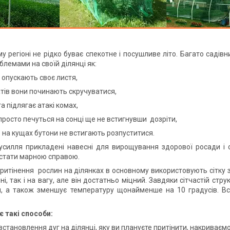
егіоні не рідко буває спекотне і посушливе літо. Багато садівни
блемами на своїй ділянці як:
 опускають своє листя,
атів вони починають скручуватися,
а підлягає атакі комах,
просто печуться на сонці ще не встигнувши дозріти,
 на кущах бутони не встигають розпуститися.
ля прикладені навесні для вирощування здорової росади і оч
стати марною справою.
ення рослин на ділянках в основному використовують сітку з 45
і, так і на вагу, але він достатньо міцний. Завдяки сітчастій струк
, а також зменшує температуру щонайменше на 10 градусів. Вст
є такі способи:
встановлення дуг на ділянці, яку ви плануєте притінити, накриваємо с