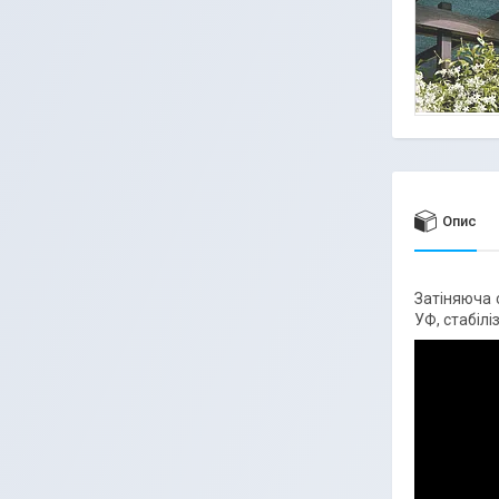
Опис
Затіняюча 
УФ, стабілі