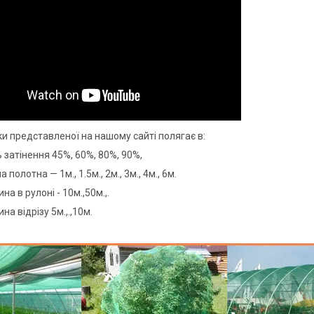
ки представленої на нашому сайті полягає в:
ь затінення 45%, 60%, 80%, 90%,
 полотна — 1м., 1.5м., 2м., 3м., 4м., 6м.
а в рулоні - 10м.,50м.,.
а відрізу 5м.,.,10м.