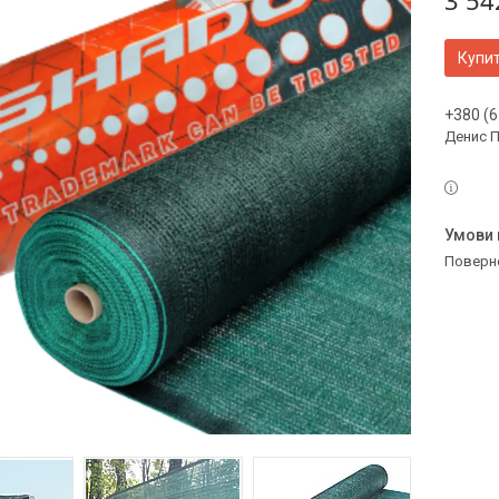
3 54
Купи
+380 (6
Денис 
поверн