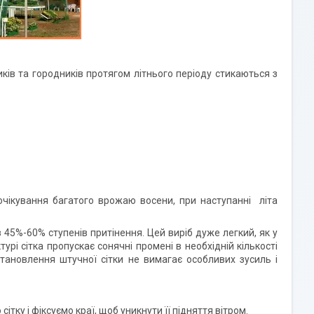
ків та городників протягом літнього періоду стикаються з
ікування багатого врожаю восени, при наступанні літа
%-60% ступенів притінення. Цей виріб дуже легкий, як у
турі сітка пропускає сонячні промені в необхідній кількості
ановлення штучної сітки не вимагає особливих зусиль і
ітку і фіксуємо краї, щоб уникнути її підняття вітром.