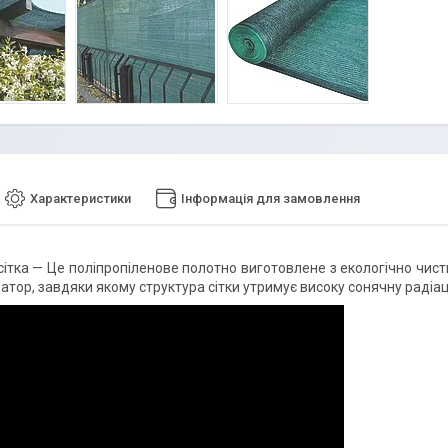
Характеристики
Інформація для замовлення
сітка
— Це поліпропіленове полотно виготовлене з екологічно чисти
затор, завдяки якому структура сітки утримує високу сонячну радіаці