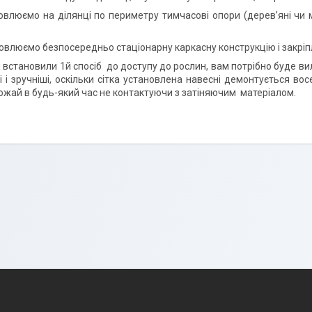
овлюємо на ділянці по периметру тимчасові опори (дерев’яні чи 
овлюємо безпосередньо стаціонарну каркасну конструкцію і закріп
тановили 1й спосіб до доступу до рослин, вам потрібно буде вилуч
і і зручніші, оскільки сітка установлена навесні демонтується во
ожай в будь-який час не контактуючи з затіняючим матеріалом.