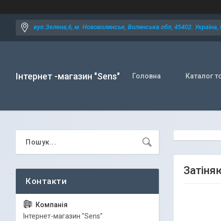
вул.Зелена,6, м. Нововолинськ, Волинська обл, 45402. Україна,
Інтернет -магазин "Sens"
Головна
Каталог т
Затіня
Iнтернет-магазин "Sens"