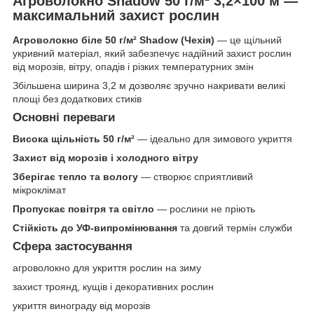
Агроволокно Shadow 50 г/м² 3,2×100 м —
максимальний захист рослин
Агроволокно біле 50 г/м² Shadow (Чехія)
— це щільний
укривний матеріал, який забезпечує надійний захист рослин
від морозів, вітру, опадів і різких температурних змін
Збільшена ширина 3,2 м дозволяє зручно накривати великі
площі без додаткових стиків
Основні переваги
Висока щільність 50 г/м²
— ідеально для зимового укриття
Захист від морозів і холодного вітру
Зберігає тепло та вологу
— створює сприятливий
мікроклімат
Пропускає повітря та світло
— рослини не пріють
Стійкість до УФ-випромінювання
та довгий термін служби
Сфера застосування
агроволокно для укриття рослин на зиму
захист троянд, кущів і декоративних рослин
укриття винограду від морозів