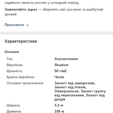
надійного захисту рослин у холодний період
Замовляйте зараз
— збережіть свої рослини та майбутній
урожай
Приховати
Характеристики
Основні
Тип
Агроволокно
Виробник
Shadow
Щільність
50 г/м2
Країна виробник
Чехія
Основне призначення
Захист від заморозків,
Захист від птахів,
Універсальне, Захист грунту
від пересихання, Захист від
дощів
Ширина
3.2 м
Довжина
100 м