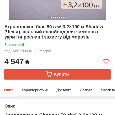
Агроволокно біле 50 г/м² 3,2×100 м Shadow
(Чехія), щільний спанбонд для зимового
укриття рослин і захисту від морозів
В наявності
Код: АВБР00030
Роздріб
4 547
₴
Купити
Опис
Характеристики
Доставка
Оплата
Умови п
Опис