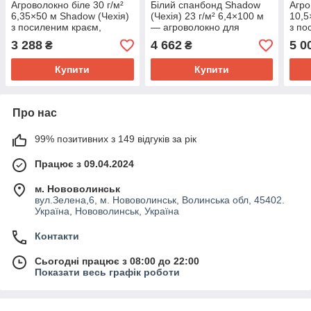
Агроволокно біле 30 г/м²
Білий спанбонд Shadow
Агро
6,35×50 м Shadow (Чехія)
(Чехія) 23 г/м² 6,4×100 м
10,5
з посиленим краєм,
— агроволокно для
з по
спанбонд для теплиць і
грядок, теплиць і розсади
спан
3 288
4 662
5 0
₴
₴
укриття рослин
укри
Купити
Купити
Про нас
99% позитивних з 149 відгуків за рік
Працює з 09.04.2024
м. Нововолинськ
вул.Зелена,6, м. Нововолинськ, Волинська обл, 45402.
Україна, Нововолинськ, Україна
Контакти
Сьогодні працює з 08:00 до 22:00
Показати весь графік роботи