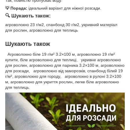
Так, повністю пропускає воду.
💡 Порада:
ідеальний варіант для ніжної розсади.
🔍 Шукають також:
агроволокно 23 г/м2, спанбонд 30 г/м2, укривний матеріал
для рослин, агроволокно для теплиць
Шукають також
Агроволокно біле 19 г/м² 3.2×100 м, агроволокно 19 г/м²
купити, біле агроволокно для теплиці, укривне агроволокно
для рослин, агроволокно для парника 3.2×100 м, агроволокно
для розсади, агроволокно від заморозків, спанбонд білий 19
г/м², агроволокно для городу, агроволокно в рулоні 3.2×100
м, агроволокно для укриття рослин, легке біле агроволокно
для теплиць.