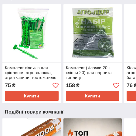
Комплект кілочків для
Комплект (кілочки 20 +
Кіло
кріплення агроволокна,
кліпси 20) для парника-
агро
агротканини, геотекстилю
теплиці
бага
(20 штук)
труб
75
158
76
₴
₴
(20 
Купити
Купити
Подібні товари компанії