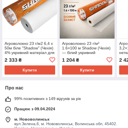
Агроволокно 23 г/м2 6,4 х
Агроволокно 23 г/м²
Агро
50м біле "Shadow" (Чехія)
1.6×100 м Shadow (Чехія)
3,2×
4% укривний матеріал для
— білий укривний
нетк
городу
спанбонд для теплиць і
мате
2 333
1 204
2 4
₴
₴
грядок
парн
Купити
Купити
Про нас
99% позитивних з 149 відгуків за рік
Працює з 09.04.2024
м. Нововолинськ
вул.Зелена,6, м. Нововолинськ, Волинська обл, 45402.