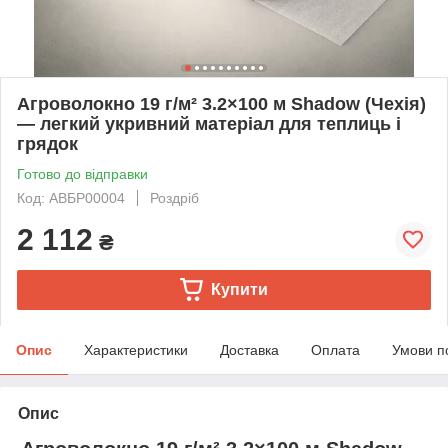
Агроволокно 19 г/м² 3.2×100 м Shadow (Чехія)
— легкий укривний матеріал для теплиць і
грядок
Готово до відправки
Код: АВБР00004
Роздріб
2 112
₴
Купити
Опис
Характеристики
Доставка
Оплата
Умови п
Опис