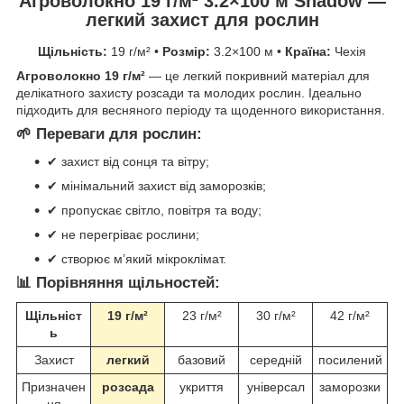
Агроволокно 19 г/м² 3.2×100 м Shadow —
легкий захист для рослин
Щільність:
19 г/м² •
Розмір:
3.2×100 м •
Країна:
Чехія
Агроволокно 19 г/м²
— це легкий покривний матеріал для
делікатного захисту розсади та молодих рослин. Ідеально
підходить для весняного періоду та щоденного використання.
🌱 Переваги для рослин:
✔ захист від сонця та вітру;
✔ мінімальний захист від заморозків;
✔ пропускає світло, повітря та воду;
✔ не перегріває рослини;
✔ створює м’який мікроклімат.
📊 Порівняння щільностей:
Щільніст
19 г/м²
23 г/м²
30 г/м²
42 г/м²
ь
Захист
легкий
базовий
середній
посилений
Призначен
розсада
укриття
універсал
заморозки
ня