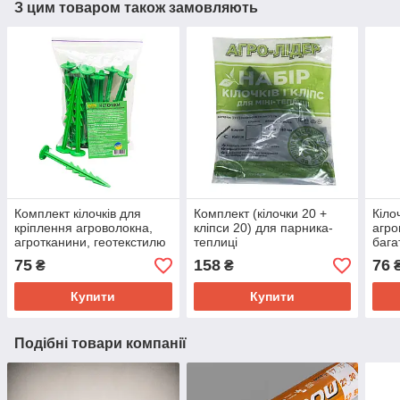
З цим товаром також замовляють
Комплект кілочків для
Комплект (кілочки 20 +
Кіло
кріплення агроволокна,
кліпси 20) для парника-
агро
агротканини, геотекстилю
теплиці
бага
(20 штук)
труб
75
158
76
₴
₴
(20 
Купити
Купити
Подібні товари компанії