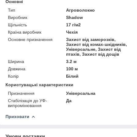
Основні
Тип
Агроволокно
Виробник
Shadow
Щільність
17 г/м2
Країна виробник
Чехія
Основне призначення
Захист від заморозків,
Захист від комах-шкідників,
Універсальне, Захист від
птахів, Захист від дощів
Ширина
3.2 м
Довжина
100 м
Колір
Білий
Користувацькі характеристики
Призначення
Універсальна
Стабілізація до УФ-
Да
випромінювання
Приховати
Умови доставки