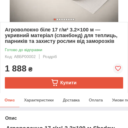
Агроволокно біле 17 г/м² 3.2×100 м —
укривний матеріал (спанбонд) для теплиць,
парників та захисту рослин від заморозків
Готово до відправки
Код: АВБР00002
Роздріб
1 888
₴
Купити
Опис
Характеристики
Доставка
Оплата
Умови п
Опис