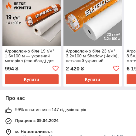
Агроволокно біле 19 г/м²
Агроволокно біле 23 г/м²
Агро
1.6×100 м — укривний
3,2×100 м Shadow (Чехія),
8.5×
матеріал (спанбонд) для
нетканий укривний
мате
теплиць, парників і
матеріал для теплиць,
тепл
994
2 420
6 1
₴
₴
захисту рослин від
парників і рослин
захи
заморозків
замо
Купити
Купити
Про нас
99% позитивних з 147 відгуків за рік
Працює з 09.04.2024
м. Нововолинськ