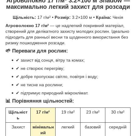
Агроволокно 17 г/м² 3.2×100 м Shadow —
максимально легкий захист для розсади
Щільність:
17 г/м² •
Розмір:
3.2×100 м •
Країна:
Чехія
Агроволокно 17 г/м²
— це надлегкий покривний матеріал,
створений для делікатного захисту молодих рослин. Ідеально
підходить для ранньої весни та щоденного використання без
ризику пошкодження розсади.
🌱 Переваги для рослин:
✔ захист від сонця, вітру та комах;
✔ не створює перегріву;
✔ добре пропускає світло, повітря і воду;
✔ не тисне на рослини;
✔ підтримує природний мікроклімат.
📊 Порівняння щільностей:
Щільніст
17 г/м²
19 г/м²
23 г/м²
30 г/м²
ь
Захист
мінімальн
легкий
базовий
середній
ий