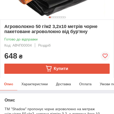
Агроволокно 50 г/м2 3,2х10 метрів чорне
пакетоване агроволокно від бур'яну
Готово до відправки
Код: АВЧП00004
Роздріб
648
₴
Купити
Опис
Характеристики
Доставка
Оплата
Умови п
Опис
ТМ "Shadow" пропонує чорне агроволокно на метраж
щільністю 50 г/м2, ширина відрізу 3.2, а довжина його 10