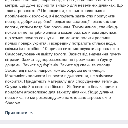
метрів, що дуже зручно та вигідно для невеликих ділянках. Що
таке агроволокно? Це покриття, яке виготовляється з
пропіленових волокон, які володіють здатністю пропускати
повітря, добрива дрібної і рідкої консистенції і рівно стільки
вологи, скільки потрібно рослинам. Таким чином, спанбонд-
покриття не потрібно знімати кожен раз, коли вам здасться,
що земля почала сохнути — ви можете полити рослини
прямо поверх укриття, і всередину потрапить стільки води,
скільки їм потрібно. 10 причин використовувати агроволокно:
Саморегулювання вмісту вологи. Захист від видування грунту
вітрами. Захист від перезволоження і розмивання ґрунту
дощами. Захист від бур'янів. Захист від спеки та холоду.
Захист від птахів, ящірок, комах. Хороша вентиляція.
Можливість поливати і вносити підживлення, не знімаючи
покриття. Придатність матеріалу для спорудження теплиць.
Служить від 3-х сезонів і більше. Як бачите, є безліч причин
придбати агроволокно для захисту ділянки. Якщо ділянка
невелика, то ми рекомендуємо пакетоване агроволокно
Shadow.
Приховати