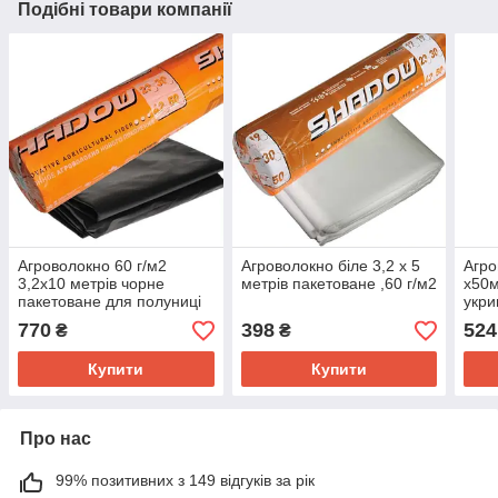
Подібні товари компанії
Агроволокно 60 г/м2
Агроволокно біле 3,2 х 5
Агро
3,2х10 метрів чорне
метрів пакетоване ,60 г/м2
х50м
пакетоване для полуниці
укри
бур'
770
398
524
₴
₴
Купити
Купити
Про нас
99% позитивних з 149 відгуків за рік