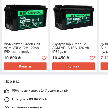
Акумулятор Green Cell
Акумулятор Green Cell
Дитя
AGM VRLA 12V 120Ah
AGM VRLA 12 V 120 Ah
Audi
IP54 не потребує
IP54 для
пуль
облуговування (термін
фотоелектричних систем,
музи
10 800
10 450
7 1
₴
₴
служби - 5 років)
яхт, човнів, сонячних
панелей
Купити
Купити
Про нас
99% позитивних з 147 відгуків за рік
Працює з 09.04.2024
м. Нововолинськ