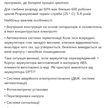
програмах, де батарея працює циклічно.
Для глибини розряду до 50% має близько 600 робочих
циклів.Розрахунковий термін служби (25 ° C): 5-8 років.
Найбільш важливі особливості:
• Внутрішня конструкція на основі сепараторів зі скловолокна,
в яких концентрується електроліт.
• Автоматична система герметизації.Коли тиск всередині
акумулятора стає занадто високим, клапани відкриваються,
внаслідок чого газ, що утворюється, безпечно викидається за
межі корпусу і запобігає пошкодженню.
Така ситуація виникає, коли акумулятор перезаряджений. •
Корпус акумулятора виготовлений із матеріалу ABS,
елементи виготовлені із міді. Які пристрої живляться від
акумулятора OPTI?
• Системи аварійного електропостачання (ДБЖ, системи
автоматизації)
• Фотоелектричні установки
• Перетворювачі напруги
• Системи сигналізації