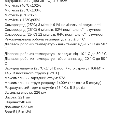
Внутрішній опір (при 25 ° C): 2,8 мОм
Місткість (40°C):102%
Місткість (25°C):100%
Місткість (0°C):85%
Місткість (-15°C):65%
Саморозряд (25°C) 3 місяці: 91% номінальної потужності
Саморозряд (25°C) 6 місяців: 82% номінальної потужності
Саморозряд (25°C) 12 місяців: 64% номінальної потужності
Рекомендована робоча температура: 25 ± 3 ° С
Діапазон робочих температур - нагнітання: від -15 ° С до 50 °
С
Діапазон робочих температур - зарядка: від -10 ° С до 50 ° С
Діапазон робочих температур - зберігання: від -20 ° С до 50 °
С
Зарядна напруга (25°C):14,4 В постійного струму (НОРМ) -
14,7 В постійного струму (БУСТ)
Максимальний зарядний струм: 57А
Максимальний струм розряду: 1400А (протягом 5 секунд)
Розрахунковий термін служби (25 ° C): 5-8 років
Загальна висота: 226 мм
Висота: 221 мм
Ширина:240 мм
Довжина: 522 мм
Вага:51,5 кг±3%