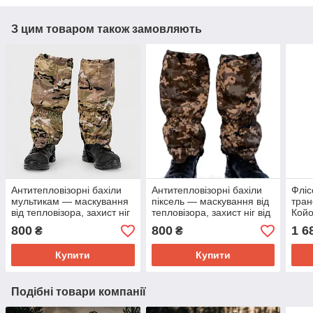
З цим товаром також замовляють
Антитепловізорні бахіли
Антитепловізорні бахіли
Фліс
мультикам — маскування
піксель — маскування від
тра
від тепловізора, захист ніг
тепловізора, захист ніг від
Койо
від ІЧ-випромінювання
ІЧ-випромінювання
утеп
800
800
1 6
₴
₴
мішк
Купити
Купити
Подібні товари компанії