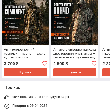
Антитепловізорний
Антитепловізорна накидка
Анти
комплект піксель — захист
двостороння мультикам +
пікс
від тепловізора,
піксель — маскування від
тепл
маскування від
тепловізора
від 
3 700
2 500
2 2
₴
₴
тепловізора
війс
Купити
Купити
Про нас
99% позитивних з 149 відгуків за рік
Працює з 09.04.2024