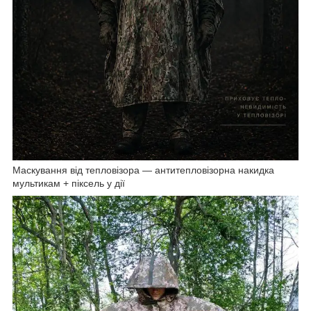
Маскування від тепловізора — антитепловізорна накидка
мультикам + піксель у дії