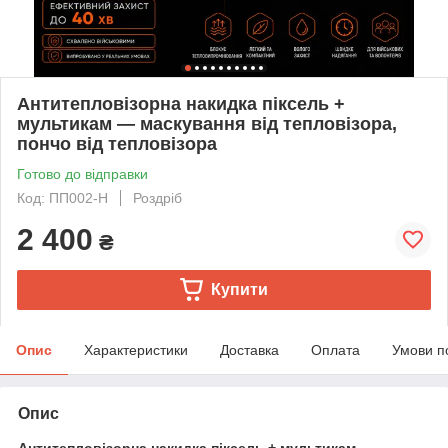
Антитепловізорна накидка піксель +
мультикам — маскування від тепловізора,
пончо від тепловізора
Готово до відправки
Код: ПП002-Н
Роздріб
2 400
₴
Купити
Опис
Характеристики
Доставка
Оплата
Умови п
Опис
Антитепловізорна накидка піксель + мультикам —