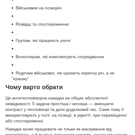
Військовим на позиціях
Розвідці та спостереженню
Групам, які працюють уночі
Волонтерам, які комплектують спорядження
Родичам військових, які шукають корисну річ, а не
“іграшку”
Чому варто обрати
Ця антитепловізорна накидка не обіцяє абсолютної
невидимості. Її задача простіша і чесніша — зменшити
контраст у тепловізорі та дати додатковий час. Саме тому її
використовують у полі: на позиції, в укритті, при переміщенні
або спостереженні.
Накидка може працювати не тільки як маскування від
тепловізора, а й як тент, тимчасове укриття, захист від негоди