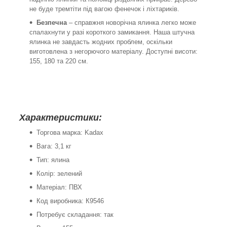
не буде тремтіти під вагою фенечок і ліхтариків.
Безпечна
– справжня новорічна ялинка легко може
спалахнути у разі короткого замикання. Наша штучна
ялинка не завдасть жодних проблем, оскільки
виготовлена ​​з негорючого матеріалу. Доступні висоти:
155, 180 та 220 см.
Характеристики:
Торгова марка: Kadax
Вага: 3,1 кг
Тип: ялина
Колір: зелений
Матеріал: ПВХ
Код виробника: К9546
Потребує складання: так