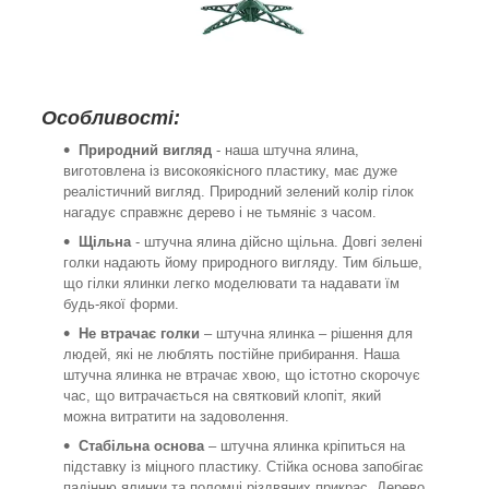
Особливості:
Природний вигляд
- наша штучна ялина,
виготовлена ​​із високоякісного пластику, має дуже
реалістичний вигляд. Природний зелений колір гілок
нагадує справжнє дерево і не тьмяніє з часом.
Щільна
- штучна ялина дійсно щільна. Довгі зелені
голки надають йому природного вигляду. Тим більше,
що гілки ялинки легко моделювати та надавати їм
будь-якої форми.
Не втрачає голки
– штучна ялинка – рішення для
людей, які не люблять постійне прибирання. Наша
штучна ялинка не втрачає хвою, що істотно скорочує
час, що витрачається на святковий клопіт, який
можна витратити на задоволення.
Стабільна основа
– штучна ялинка кріпиться на
підставку із міцного пластику. Стійка основа запобігає
падінню ялинки та поломці різдвяних прикрас. Дерево