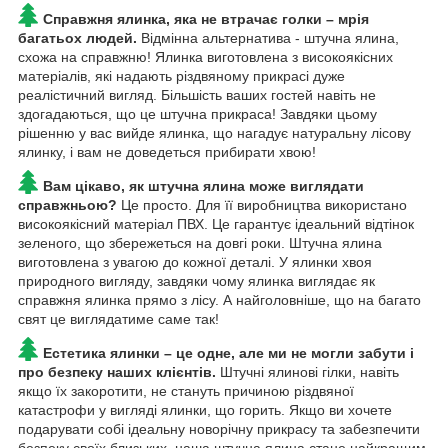
Справжня ялинка, яка не втрачає голки – мрія
багатьох людей.
Відмінна альтернатива - штучна ялина,
схожа на справжню! Ялинка виготовлена ​​з високоякісних
матеріалів, які надають різдвяному прикрасі дуже
реалістичний вигляд. Більшість ваших гостей навіть не
здогадаються, що це штучна прикраса! Завдяки цьому
рішенню у вас вийде ялинка, що нагадує натуральну лісову
ялинку, і вам не доведеться прибирати хвою!
Вам цікаво, як штучна ялина може виглядати
справжньою?
Це просто. Для її виробництва використано
високоякісний матеріал ПВХ. Це гарантує ідеальний відтінок
зеленого, що збережеться на довгі роки. Штучна ялина
виготовлена ​​з увагою до кожної деталі. У ялинки хвоя
природного вигляду, завдяки чому ялинка виглядає як
справжня ялинка прямо з лісу. А найголовніше, що на багато
свят це виглядатиме саме так!
Естетика ялинки – це одне, але ми не могли забути і
про безпеку наших клієнтів.
Штучні ялинові гілки, навіть
якщо їх закоротити, не стануть причиною різдвяної
катастрофи у вигляді ялинки, що горить. Якщо ви хочете
подарувати собі ідеальну новорічну прикрасу та забезпечити