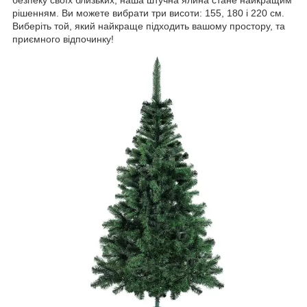
безпеку своїх близьких, наша штучна ялина стане найкращим
рішенням. Ви можете вибрати три висоти: 155, 180 і 220 см.
Виберіть той, який найкраще підходить вашому простору, та
приємного відпочинку!