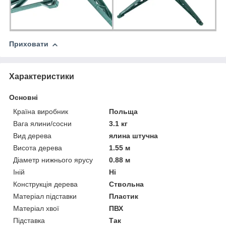
Приховати
Характеристики
Основні
Країна виробник
Польща
Вага ялини/сосни
3.1 кг
Вид дерева
ялина штучна
Висота дерева
1.55 м
Діаметр нижнього ярусу
0.88 м
Іній
Ні
Конструкція дерева
Ствольна
Матеріал підставки
Пластик
Матеріал хвої
ПВХ
Підставка
Так