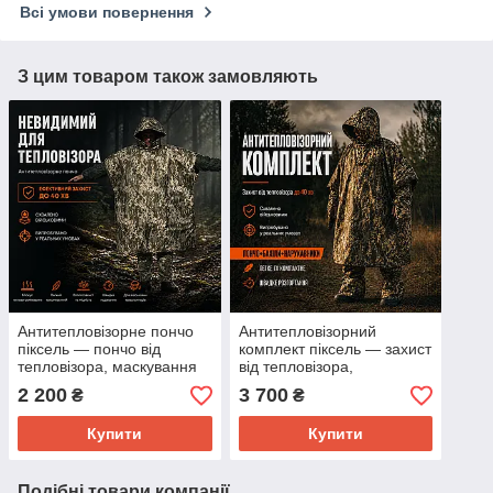
Всі умови повернення
З цим товаром також замовляють
Антитепловізорне пончо
Антитепловізорний
піксель — пончо від
комплект піксель — захист
тепловізора, маскування
від тепловізора,
від тепловізора для
маскування від
2 200
3 700
₴
₴
військових
тепловізора
Купити
Купити
Подібні товари компанії