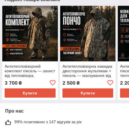
Антитепловізорний
Антитепловізорна накидка
Анти
комплект піксель — захист
двостороння мультикам +
пікс
від тепловізора,
піксель — маскування від
тепл
маскування від
тепловізора
від 
3 700
2 500
2 2
₴
₴
тепловізора
війс
Купити
Купити
Про нас
99% позитивних з 147 відгуків за рік