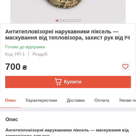
Антитепловізорні нарукавники піксель —
маскування від тепловізора, захист рук від ІЧ
Готово до відправки
Код: НП-1
Роздріб
700
₴
Купити
Опис
Характеристики
Доставка
Оплата
Умови п
Опис
Антитепловізорні нарукавники піксель — маскування від
тепловізора для рук