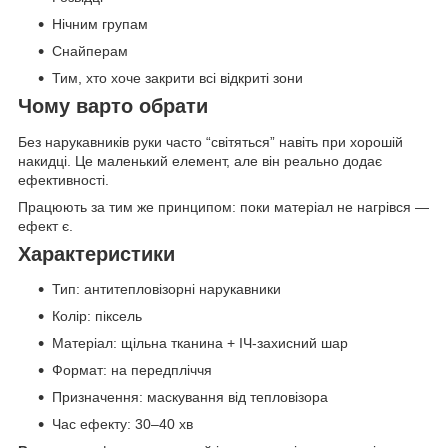
Нічним групам
Снайперам
Тим, хто хоче закрити всі відкриті зони
Чому варто обрати
Без нарукавників руки часто “світяться” навіть при хорошій
накидці. Це маленький елемент, але він реально додає
ефективності.
Працюють за тим же принципом: поки матеріал не нагрівся —
ефект є.
Характеристики
Тип: антитепловізорні нарукавники
Колір: піксель
Матеріал: щільна тканина + ІЧ-захисний шар
Формат: на передпліччя
Призначення: маскування від тепловізора
Час ефекту: 30–40 хв