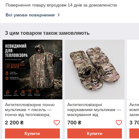
Повернення товару впродовж 14 днів за домовленістю
Всі умови повернення
З цим товаром також замовляють
Антитепловізорне пончо
Антитепловізорні
Анти
мультикам + піксель —
нарукавники мультикам —
комп
пончо від тепловізора,
маскування від
захи
маскування від
тепловізора, захист рук від
маск
2 200
700
3 7
₴
₴
тепловізора
ІЧ
тепл
Купити
Купити