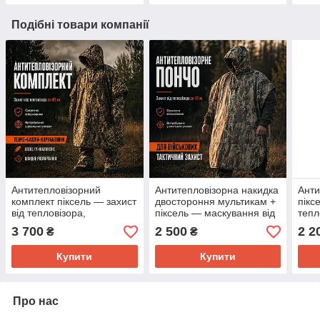
Подібні товари компанії
Антитепловізорний
Антитепловізорна накидка
Анти
комплект піксель — захист
двостороння мультикам +
пікс
від тепловізора,
піксель — маскування від
тепл
маскування від
тепловізора
від 
3 700
2 500
2 2
₴
₴
тепловізора
війс
Купити
Купити
Про нас