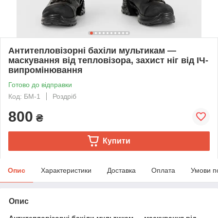
Антитепловізорні бахіли мультикам —
маскування від тепловізора, захист ніг від ІЧ-
випромінювання
Готово до відправки
Код: БМ-1
Роздріб
800
₴
Купити
Опис
Характеристики
Доставка
Оплата
Умови п
Опис
Антитепловізорні бахіли мультикам — маскування від