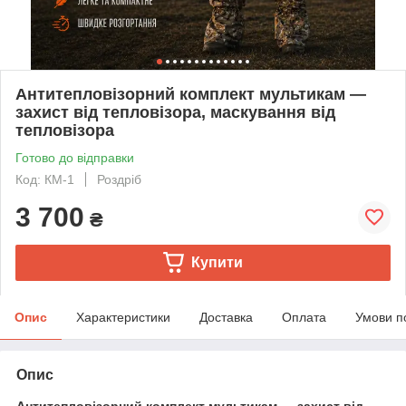
Антитепловізорний комплект мультикам —
захист від тепловізора, маскування від
тепловізора
Готово до відправки
Код: КМ-1
Роздріб
3 700
₴
Купити
Опис
Характеристики
Доставка
Оплата
Умови п
Опис
Антитепловізорний комплект мультикам — захист від