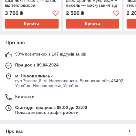
комплект піксель — захист
двостороння мультикам +
пікс
від тепловізора,
піксель — маскування від
тепл
маскування від
тепловізора
від 
3 700
2 500
2 2
₴
₴
тепловізора
війс
Купити
Купити
Про нас
99% позитивних з 147 відгуків за рік
Працює з 09.04.2024
м. Нововолинськ
вул.Зелена,6, м. Нововолинськ, Волинська обл, 45402.
Україна, Нововолинськ, Україна
Контакти
Сьогодні працює з 08:00 до 22:00
Показати весь графік роботи
Про нас