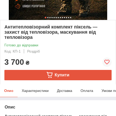
Антитепловізорний комплект піксель —
захист від тепловізора, маскування від
тепловізора
Готово до відправки
Код: КП-1
Роздріб
3 700
₴
Купити
Опис
Характеристики
Доставка
Оплата
Умови п
Опис
Антитепловізорний комплект піксель — маскування від