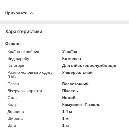
Приховати
Характеристики
Основні
Країна виробник
Україна
Вид виробу
Комплект
Категорії
Для військовослужбовців
Розмір чоловічого одягу
Універсальний
(UA)
Сезон
Всесезонний
Візерунки і принти
Піксель
Стан
Новий
Колір
Камуфляж Піксель
Довжина
1.4 м
Ширина
1 м
Вага
1 кг