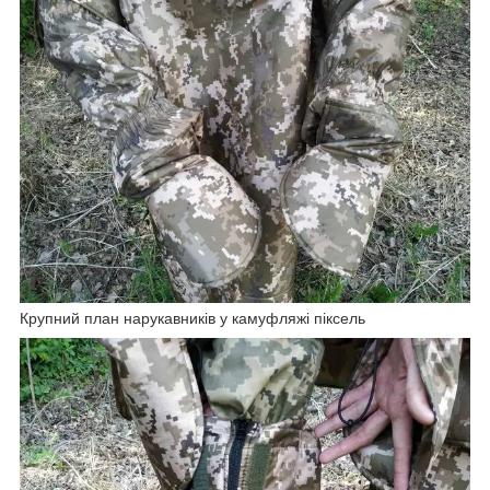
Крупний план нарукавників у камуфляжі піксель