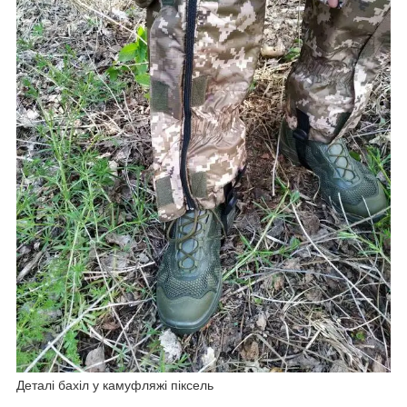
Деталі бахіл у камуфляжі піксель