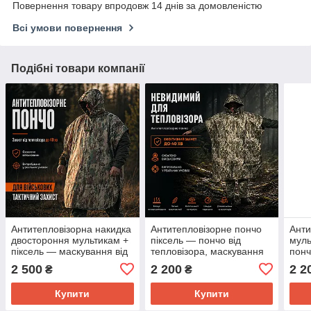
Повернення товару впродовж 14 днів за домовленістю
Всі умови повернення
Подібні товари компанії
Антитепловізорна накидка
Антитепловізорне пончо
Анти
двостороння мультикам +
піксель — пончо від
муль
піксель — маскування від
тепловізора, маскування
понч
тепловізора
від тепловізора для
маск
2 500
2 200
2 2
₴
₴
військових
тепл
Купити
Купити