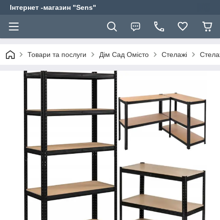
Інтернет -магазин "Sens"
Товари та послуги
Дім Сад Омісто
Стелажі
Стела