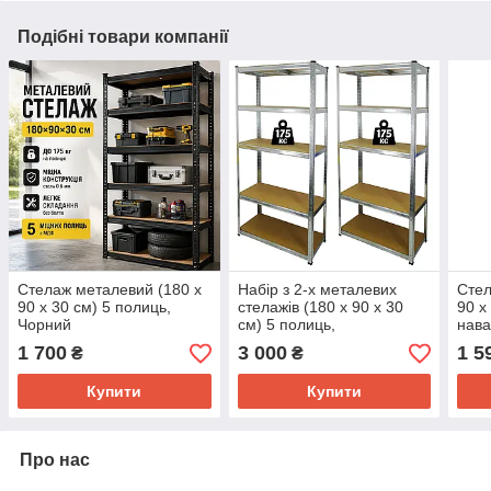
Подібні товари компанії
Стелаж металевий (180 x
Набір з 2-х металевих
Стел
90 x 30 см) 5 полиць,
стелажів (180 x 90 x 30
90 x
Чорний
см) 5 полиць,
нава
навантаження - 175 кг на
поли
1 700
3 000
1 5
₴
₴
полицю, Сірий
стал
Купити
Купити
Про нас