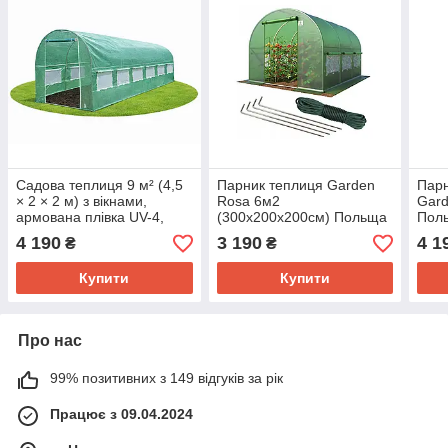
Садова теплиця 9 м² (4,5
Парник теплиця Garden
Парн
× 2 × 2 м) з вікнами,
Rosa 6м2
Gard
армована плівка UV-4,
(300х200х200см) Польща
Пол
Зелена (Польща)
4 190
3 190
4 1
₴
₴
Купити
Купити
Про нас
99% позитивних з 149 відгуків за рік
Працює з 09.04.2024