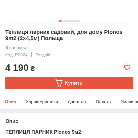
Теплиця парник садовий, для дому Plonos
9m2 (2x4,5м) Польща
В наявності
Код: P0024
Роздріб
4 190
₴
Купити
Опис
Характеристики
Доставка
Оплата
Умови п
Опис
ТЕПЛИЦЯ ПАРНИК Plonos 9м2