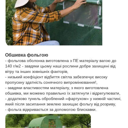
Обшивка фольгою
- фольгова оболонка виготовлена з ПЕ матеріалу вагою до
140 г/м2 - завдяки цьому наші рослини добре захищені від
вітру та інших зовнішніх факторів,
- низький коефіцієнт відбиття світла забезпечує високу
пропускну здатність сонячного випромінювання!,
- завдяки властивостям матеріалу, з якого виготовлена
обшивка, ми можемо правильно їх затягнути і відрегулювати,
- додатково тунель оброблений «фартухом» у нижній частині,
який після засипання землею захищає фольгу від розриву,
- фольга відкривається за допомогою блискавки.