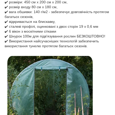
✔️ розміри: 450 см х 200 см х 200 см,
✔️ розмір входу 80 см х 180 см,
✔️ вага обшивки: 140 г/м2 - забезпечує довговічність протягом
багатьох сезонів,
✔️ відкривається на блискавку,
✔️ сталеві профілі, оцинковані з двох сторін 19 х 0,6 мм
✔️ 6 вікон з москітними сітками
✔️ Шнурок 100м для підв'язування рослин БЕЗКОШТОВНО!
✔️ Використання найсучасніших технологій забезпечить
використання тунелю протягом багатьох сезонів.