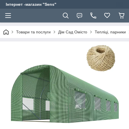
Інтернет -магазин "Sens"
Товари та послуги
Дім Сад Омісто
Тепліці, парники