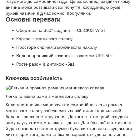
готує його до самостійної їзди. Це велосипед, завдяки якому
дитина може розвивати свої почуття, координацію рухів і
рухові навички під час кожної прогулянки.
Основні переваги
Обертове на 360° сидіння — CLICK&TWIST
Каркас із магнієвого сплаву
Просторе сидіння з можливістю нахилу
Водонепроникний козирок із захистом UPF 50+
Росте разом із дитиною -5в1
Ключова особливість
Легка та міцна рама з магнієвого сплаву
Коли настане час маневрувати самостійно, легка рама з
магнієвого сплаву забезпечить вашій дитині правильний
баланс і впевнене керування.
До того ж він міцний, завдяки
чому слугуватиме малюкові... довго.
Для більшої естетичності
й довговічності вся конструкція була виготовлена з суцільного
лиття.
Крім того, рама стійка до корозії та чудово поглинає