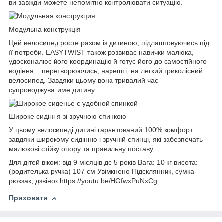
ви завжди можете непомітно контролювати ситуацію.
Модульна конструкція
Цей велосипед росте разом із дитиною, підлаштовуючись під
її потреби.
EASYTWIST також розвиває навички малюка,
удосконалює його координацію й готує його до самостійного
водіння... перетворюючись, нарешті, на легкий триколісний
велосипед.
Завдяки цьому вона тривалий час
супроводжуватиме дитину
Широке сидіння зі зручною спинкою
У цьому велосипеді дитині гарантований 100% комфорт
завдяки широкому сидінню і зручній спинці, які забезпечать
малюкові стійку опору та правильну поставу.
Для дітей віком: від 9 місяців до 5 років Вага: 10 кг висота:
(родителька ручка) 107 см Увімкнено Підсклянник, сумка-
рюкзак, дзвінок https://youtu.be/HGfwxPuNxCg
Приховати