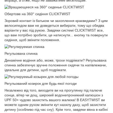
вібрації, а отже, ніщо не заважатиме веселощам.
Обертове на 360° сидіння CLICKTWIST
Зоровий контакт із батьком чи захоплення краєвидами?
З цим
велосипедом вам не доведеться вибирати, тому що обидва
варіанти у вас під рукою.
Завдяки системі CLICKTWIST все,
що вам потрібно зробити, це натиснути... кнопку та повернути
сидіння, щоб змінити положення.
Регульована спинка
Динамічне водіння або, може, трохи подрімати?
Регульована
спинка забезпечує зручне положення сидячи та напівлежачи,
ідеальне для дитини, щоб подрімати.
Регульований козирок для будь-якої погоди
Незалежно від того, виходите ви на прогулянку під палюче
сонце, вітер чи дощ, широкий водонепроникний капюшон з
UPF 50+ чудово захистить вашого малюка!
В EASYTWIST ви
можете одним рухом змінити кут нахилу даху, щоб захистити
дитину (особливо під час сну).
Крім того, завдяки вікна в кабіні