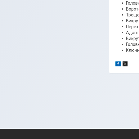
Головк
Ворото
Трещот
Викрут
Перех
Адапте
Викрут
Головк
Ключи 