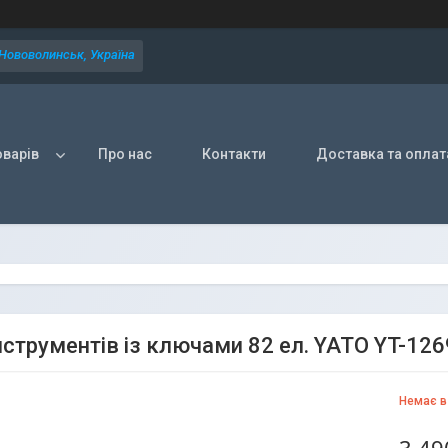
 Нововолинськ, Україна
оварів
Про нас
Контакти
Доставка та оплат
інструментів із ключами 82 ел. YATO YT-12
Немає в