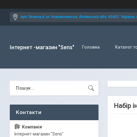
вул.Зелена,6, м. Нововолинськ, Волинська обл, 45402. Україна,
Інтернет -магазин "Sens"
Головна
Каталог т
Набір 
Iнтернет-магазин "Sens"