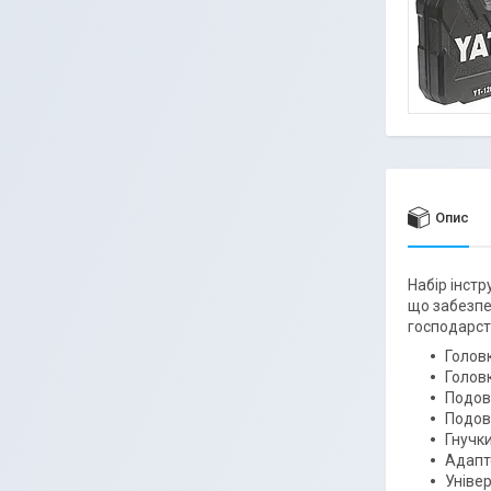
Опис
Набір інстр
що забезпе
господарств
Головк
Головки
Подовж
Подовж
Гнучк
Адапте
Універ