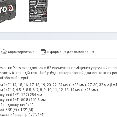
Характеристики
Інформація для замовлення
ументів Yato складається з 82 елементів, поміщених у зручний плас
чують їхню надійність. Набір буде використаний для монтажних робі
і або майстерні.
и 1/2": 14, 15, 16, 17, 18, 19, 20, 22, 24 мм (L=38 мм); 27, 30, 32 мм (L
 1/4": 4, 4.5, 5, 5.5, 6, 7, 8, 9, 10, 11, 12, 13, 14 мм (L=25 мм)
увачі 1/2": 127 і 254 мм
увачі 1/4": 50.8 і 101.6 мм
ий подовжувач 1/4"
р: 3/8"(F) х 1/2"(M)
сальний шарнір: 1/2", 1/4"