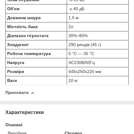
Об'єм
≤ 40 дБ
Довжина шнура
1,5 м
Місткість бака
2л
Діапазон гігростата
30%~80%
Хладагент
290 рендів (45 г)
Робоча температура
5 °C — 35 °C
Напруга
AC230В/50Гц
Розміри
445x250x220 мм
Ваги
10 кг
Приховати
Характеристики
Основні
Виробник
Сһгопоѕ