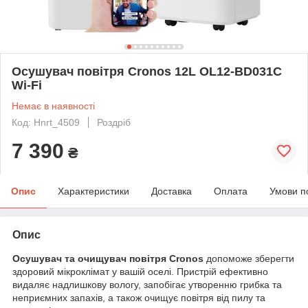
Осушувач повітря Cronos 12L OL12-BD031C
Wi-Fi
Немає в наявності
Код: Hnrt_4509
Роздріб
7 390
₴
Опис
Характеристики
Доставка
Оплата
Умови п
Опис
Осушувач та очищувач повітря Cronos
допоможе зберегти
здоровий мікроклімат у вашій оселі. Пристрій ефективно
видаляє надлишкову вологу, запобігає утворенню грибка та
неприємних запахів, а також очищує повітря від пилу та