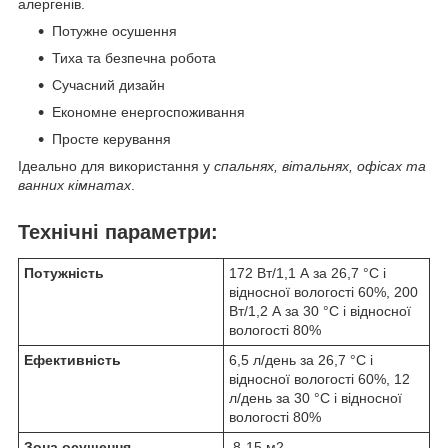
алергенів.
Потужне осушення
Тиха та безпечна робота
Сучасний дизайн
Економне енергоспоживання
Просте керування
Ідеально для використання у
спальнях, вітальнях, офісах та
ванних кімнатах
.
Технічні параметри:
Потужність
172 Вт/1,1 А за 26,7 °C і
відносної вологості 60%, 200
Вт/1,2 А за 30 °C і відносної
вологості 80%
Ефективність
6,5 л/день за 26,7 °C і
відносної вологості 60%, 12
л/день за 30 °C і відносної
вологості 80%
Зона осушення
8-15 м2