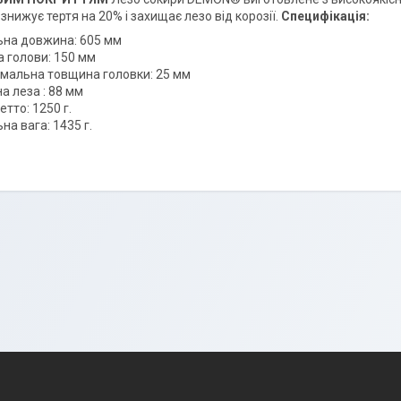
нижує тертя на 20% і захищає лезо від корозії.
Специфікація:
ьна довжина: 605 мм
а голови: 150 мм
мальна товщина головки: 25 мм
а леза : 88 мм
етто: 1250 г.
на вага: 1435 г.