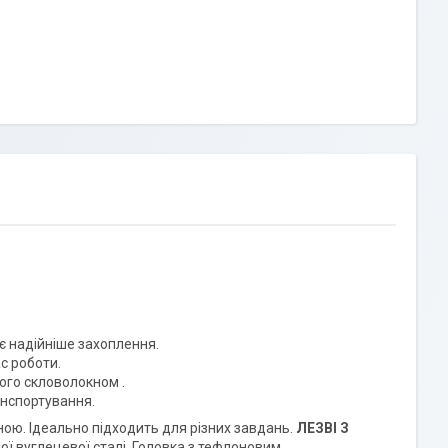
 надійніше захоплення.
с роботи.
ного скловолокном .
анспортування.
ою. Ідеально підходить для різних завдань.
ЛЕЗВІ З
ї вуглецевої сталі. Головка з тефлоновим