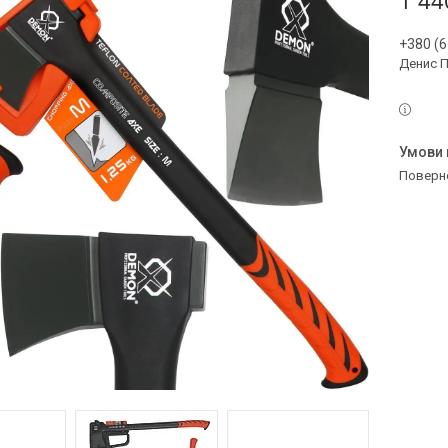
1 44
+380 (6
Денис 
поверн