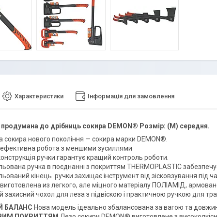
Характеристики
Інформація для замовлення
 продумана до дрібниць сокира DEMON® Розмір: (M) середня.
а сокира нового покоління — сокира марки DEMON®.
 ефективна робота з меншими зусиллями
конструкція ручки гарантує кращий контроль роботи.
льована ручка в поєднанні з покриттям THERMOPLASTIC забезпечує
ьований кінець ручки захищає інструмент від зісковзування під ча
виготовлена ​​из легкого, але міцного матеріалу ПОЛІАМІД, армова
й захисний чохол для леза з підвіскою і практичною ручкою для тр
Й БАЛАНС
Нова модель ідеально збалансована за вагою та довжин
ВИМ ПОКРИТТЯМ
Лезо сокири DEMON® виготовлене з високоякісно