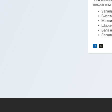
покриттям з
Загал
Висот
Макси
Ширин
Вага н
Загаль