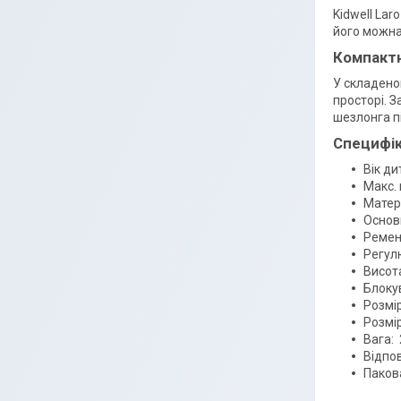
Kidwell Lar
його можна
Компактн
У складеном
просторі. 
шезлонга п
Специфік
Вік ди
Макс.
Матері
Основн
Ремені
Регул
Висота
Блоку
Розмір
Розмір
Вага: 
Відпов
Пакова