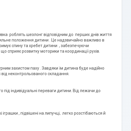
бивка роблять шезлонг відповідним до перших днів життя
вильне положення дитини . Це надзвичайно важливо в
римує спину та хребет дитини , забезпечуючи
що сприяє розвитку моторики та координації рухів.
рним захистом паху . Завдяки їм дитина буде надійно
є від неконтрольованого складання.
 під індивідуальні переваги дитини. Від лежачи до
 іграшки , підвішені на липучці, легко розстібаються й