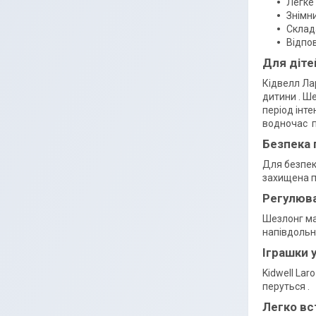
Легке 
Знімни
Склад
Відпов
Для діте
Кідвелл Ла
дитини . Ш
період інт
водночас п
Безпека 
Для безпек
захищена п
Регулюва
Шезлонг ма
напівдольн
Іграшки 
Kidwell Lar
перуться .
Легко вс