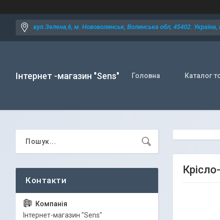
вул.Зелена,6, м. Нововолинськ, Волинська обл, 45402. Україна,
Інтернет -магазин "Sens"
Головна
Каталог т
Крісло
Iнтернет-магазин "Sens"