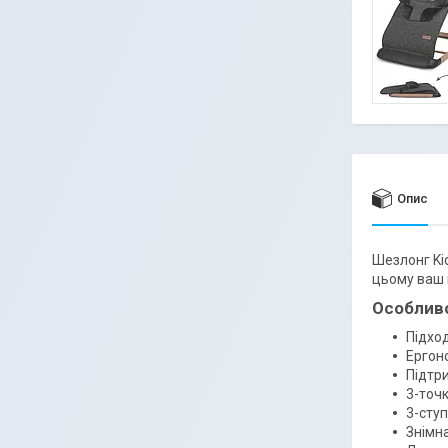
Опис
Шезлонг Kid
цьому ваш 
Особливо
Підход
Ергон
Підтр
3-точк
3-сту
Знімна