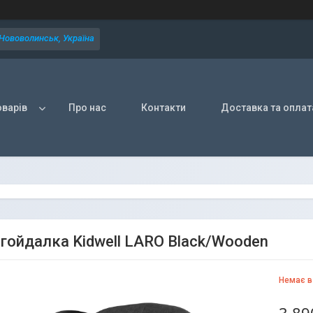
 Нововолинськ, Україна
оварів
Про нас
Контакти
Доставка та оплат
-гойдалка Kidwell LARO Black/Wooden
Немає в