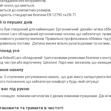
складання без інструментів,
й чохол, що миється,
ається до компактних розмірів,
ідність стандартам безпеки EN 12790 та EN 71.
й із перших днів
ро був створений для найменших. Ергономічний дизайн і м'яка об
езлонг Laro обладнаний ергономічним чохлом, що забезпечує пра
енсивного розвитку малюків. Правильно профільована оббивка підт
равильну поставу . Дитина зможе вільно рухати руками та ногами , 
понад усе
и Kidwell Laro обладнаний триточковими ременями безпеки з конту
ід час гри або відпочинку. Шезлонг Ларо має механізм, що захища
ння нахилу
є 3-ступеневе регулювання нахилу , що дає змогу налаштувати його
ого положення, що забезпечує комфорт у будь-якій ситуації.
у вас під рукою
o оснащен знімним наголов'ям з двома знімними іграшками. Дві м'які
тановити та тримати в чистоті