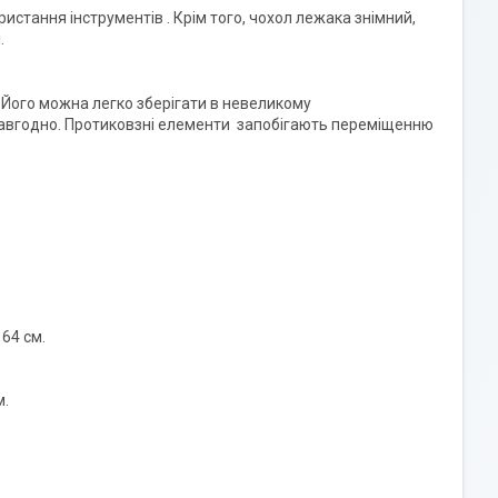
истання інструментів . Крім того, чохол лежака знімний,
.
. Його можна легко зберігати в невеликому
и завгодно. Протиковзні елементи запобігають переміщенню
 64 см.
м.