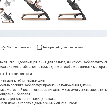
Характеристики
Інформація для замовлення
well Laro — ідеальне рішення для батьків, які хочуть забезпечити 
малюк зможе абсолютно природним способом розвивати моторику п
сті та переваги
ить для дітей із перших днів,
омічна оббивка забезпечує правильне положення дитини,
имує моторний розвиток і координацію — дає змогу відтворювати пр
ові ремені безпеки,
пеневе регулювання нахилу лежака,
 пов'язка на голову з двома знімними іграшками.