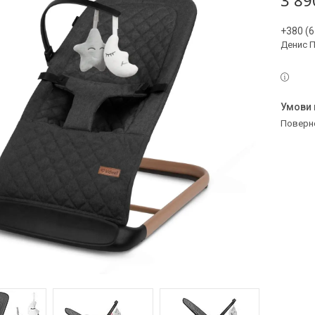
3 89
+380 (6
Денис 
поверн