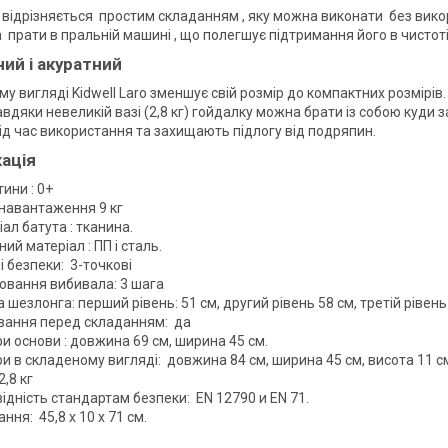
o відрізняється простим складанням , яку можна виконати без викор
 прати в пральній машині , що полегшує підтримання його в чистоті
ий і акуратний
у вигляді Kidwell Laro зменшує свій розмір до компактних розмірів
Завдяки невеликій вазі (2,8 кг) гойдалку можна брати із собою куд
ід час використання та захищають підлогу від подряпин.
ація
тини : 0+
 навантаження 9 кг
ал батута : тканина.
ий матеріал : ПП і сталь.
 безпеки: 3-точкові
ювання вибивала: 3 шага
 шезлонга: перший рівень: 51 см, другий рівень 58 см, третій рівень
вання перед складанням: да
и основи : довжина 69 см, ширина 45 см.
и в складеному вигляді: довжина 84 см, ширина 45 см, висота 11 с
2,8 кг
ідність стандартам безпеки: EN 12790 и EN 71.
ння: 45,8 х 10 х 71 см.