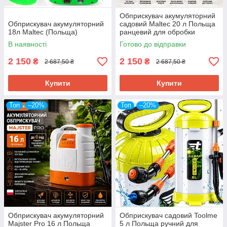
Обприскувач акумуляторний
Обприскувач акумуляторний
садовий Maltec 20 л Польща
18л Maltec (Польща)
ранцевий для обробки
рослин та дерев
В наявності
Готово до відправки
2 150
2 150
₴
₴
2 687,50 ₴
2 687,50 ₴
Купити
Купити
Топ
–20%
Топ
–20%
Обприскувач акумуляторний
Обприскувач садовий Toolme
Majster Pro 16 л Польща
5 л Польща ручний для