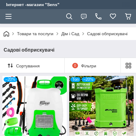
Інтернет -магазин "Sens"
Товари та послуги
Дім і Сад
Садові обприскувачі
Садові обприскувачі
Сортування
0
Фільтри
–20%
Топ
–20%