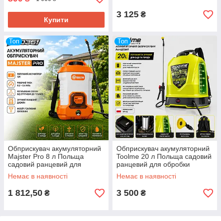
3 125
₴
Купити
Топ
Топ
Обприскувач акумуляторний
Обприскувач акумуляторний
Majster Pro 8 л Польща
Toolme 20 л Польща садовий
садовий ранцевий для
ранцевий для обробки
обробки рослин та дерев
рослин та дерев
Немає в наявності
Немає в наявності
1 812,50
3 500
₴
₴