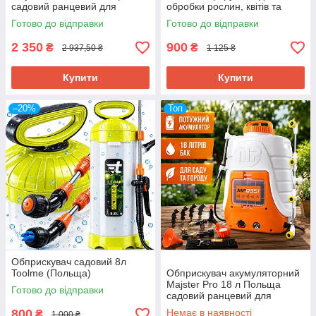
садовий ранцевий для
обробки рослин, квітів та
обробки рослин та дерев
саду
Готово до відправки
Готово до відправки
2 350
900
₴
₴
2 937,50 ₴
1 125 ₴
Купити
Купити
–20%
Топ
Обприскувач садовий 8л
Toolme (Польща)
Обприскувач акумуляторний
Majster Pro 18 л Польща
Готово до відправки
садовий ранцевий для
обробки рослин та дерев
800
Немає в наявності
₴
1 000 ₴