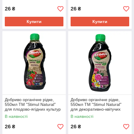
26
26
₴
₴
Купити
Купити
Добриво органічне рідке,
Добриво органічне рідке,
550мл ТМ "Stimul Natural"
550мл ТМ "Stimul Natural"
для плодово-ягідних культур
для декоративно-квітучих
рослин
В наявності
В наявності
26
26
₴
₴