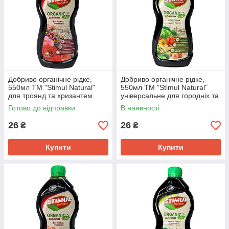
Добриво органічне рідке,
Добриво органічне рідке,
550мл ТМ "Stimul Natural"
550мл ТМ "Stimul Natural"
для троянд та хризантем
універсальне для городніх та
садових культур
Готово до відправки
В наявності
26
26
₴
₴
Купити
Купити