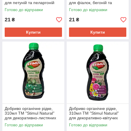
для петуній та пеларгоній
для фіалок, бегоній та
примул
Готово до відправки
Готово до відправки
21
21
₴
₴
Купити
Купити
Добриво органічне рідке,
Добриво органічне рідке,
310мл ТМ "Stimul Natural"
310мл ТМ "Stimul Natural"
для декоративно-листяних
для декоративно-квітучих
рослин
рослин
Готово до відправки
Готово до відправки