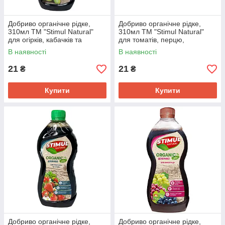
Добриво органічне рідке,
Добриво органічне рідке,
310мл ТМ "Stimul Natural"
310мл ТМ "Stimul Natural"
для огірків, кабачків та
для томатів, перцю,
патисонів
баклажанів
В наявності
В наявності
21
21
₴
₴
Купити
Купити
Добриво органічне рідке,
Добриво органічне рідке,