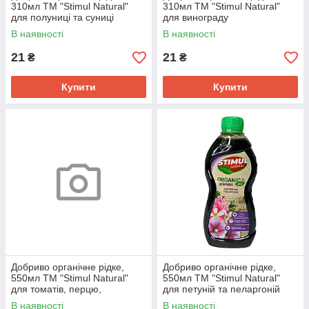
310мл ТМ "Stimul Natural"
310мл ТМ "Stimul Natural"
для полуниці та суниці
для винограду
В наявності
В наявності
21
21
₴
₴
Купити
Купити
Добриво органічне рідке,
Добриво органічне рідке,
550мл ТМ "Stimul Natural"
550мл ТМ "Stimul Natural"
для томатів, перцю,
для петуній та пеларгоній
баклажанів
В наявності
В наявності