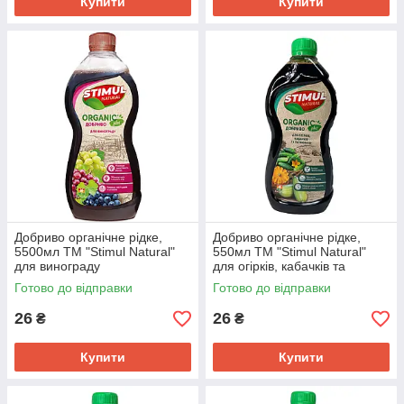
Купити
Купити
Добриво органічне рідке,
Добриво органічне рідке,
5500мл ТМ "Stimul Natural"
550мл ТМ "Stimul Natural"
для винограду
для огірків, кабачків та
патисонів
Готово до відправки
Готово до відправки
26
26
₴
₴
Купити
Купити