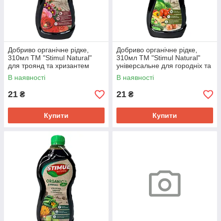
Добриво органічне рідке,
Добриво органічне рідке,
310мл ТМ "Stimul Natural"
310мл ТМ "Stimul Natural"
для троянд та хризантем
універсальне для городніх та
садових культур
В наявності
В наявності
21
21
₴
₴
Купити
Купити