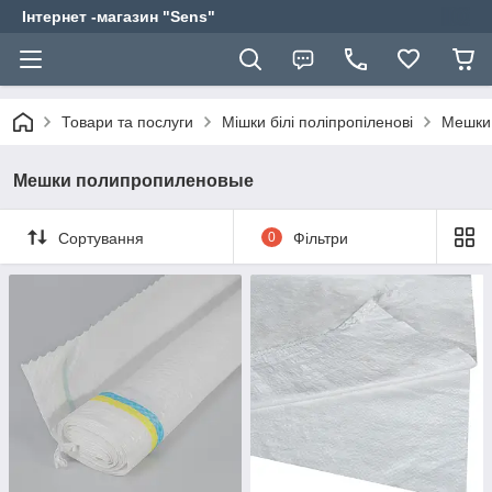
Інтернет -магазин "Sens"
Товари та послуги
Мішки білі поліпропіленові
Мешки
Мешки полипропиленовые
Сортування
0
Фільтри