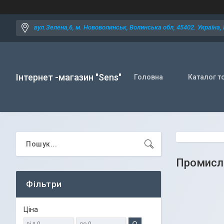
вул.Зелена,6, м. Нововолинськ, Волинська обл, 45402. Україна,
Інтернет -магазин "Sens"
Головна
Каталог т
Промисл
Фільтри
Ціна