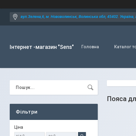
вул.Зелена,6, м. Нововолинськ, Волинська обл, 45402. Україна,
Інтернет -магазин "Sens"
Головна
Каталог т
Пояса дл
Фільтри
Ціна