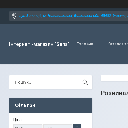
вул.Зелена,6, м. Нововолинськ, Волинська обл, 45402. Україна,
Інтернет -магазин "Sens"
Головна
Каталог т
Розвива
Фільтри
Ціна