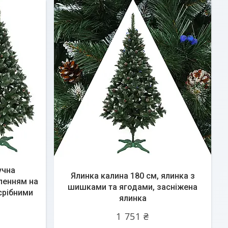
учна
Ялинка калина 180 см, ялинка з
ленням на
шишками та ягодами, засніжена
срібними
ялинка
1 751 ₴