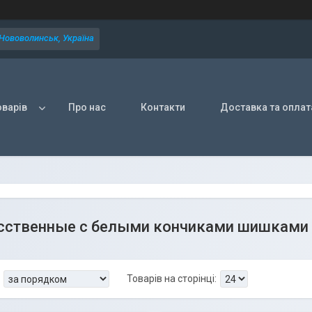
 Нововолинськ, Україна
оварів
Про нас
Контакти
Доставка та оплат
сственные с белыми кончиками шишками и