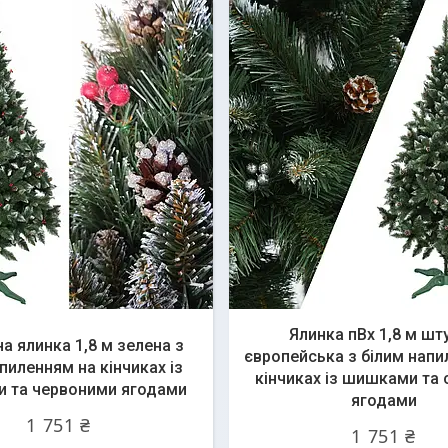
Ялинка пВх 1,8 м шт
а ялинка 1,8 м зелена з
європейська з білим напи
пиленням на кінчиках із
кінчиках із шишками та 
 та червоними ягодами
ягодами
1 751 ₴
1 751 ₴