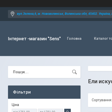
вул.Зелена,6, м. Нововолинськ, Волинська обл, 45402. Україна,
Інтернет -магазин "Sens"
Головна
Каталог т
Ели иску
Фільтри
Ціна